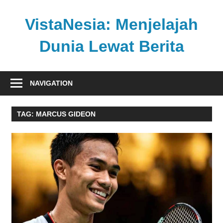
Skip
to
VistaNesia: Menjelajah
content
Dunia Lewat Berita
Informasi
nasional
NAVIGATION
dan
global
TAG:
MARCUS GIDEON
dalam
satu
platform
informatif