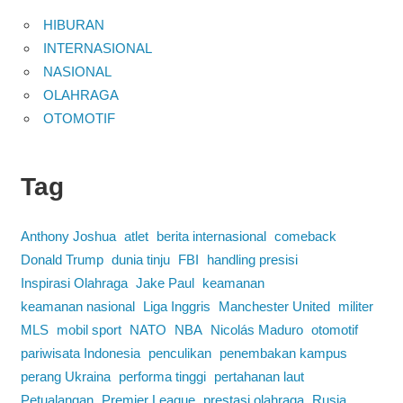
HIBURAN
INTERNASIONAL
NASIONAL
OLAHRAGA
OTOMOTIF
Tag
Anthony Joshua
atlet
berita internasional
comeback
Donald Trump
dunia tinju
FBI
handling presisi
Inspirasi Olahraga
Jake Paul
keamanan
keamanan nasional
Liga Inggris
Manchester United
militer
MLS
mobil sport
NATO
NBA
Nicolás Maduro
otomotif
pariwisata Indonesia
penculikan
penembakan kampus
perang Ukraina
performa tinggi
pertahanan laut
Petualangan
Premier League
prestasi olahraga
Rusia