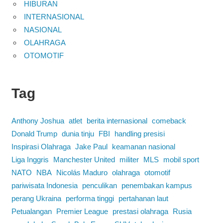
HIBURAN
INTERNASIONAL
NASIONAL
OLAHRAGA
OTOMOTIF
Tag
Anthony Joshua
atlet
berita internasional
comeback
Donald Trump
dunia tinju
FBI
handling presisi
Inspirasi Olahraga
Jake Paul
keamanan nasional
Liga Inggris
Manchester United
militer
MLS
mobil sport
NATO
NBA
Nicolás Maduro
olahraga
otomotif
pariwisata Indonesia
penculikan
penembakan kampus
perang Ukraina
performa tinggi
pertahanan laut
Petualangan
Premier League
prestasi olahraga
Rusia