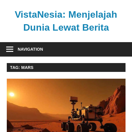
Skip
to
VistaNesia: Menjelajah
content
Dunia Lewat Berita
Informasi
nasional
NAVIGATION
dan
global
TAG:
MARS
dalam
satu
platform
informatif