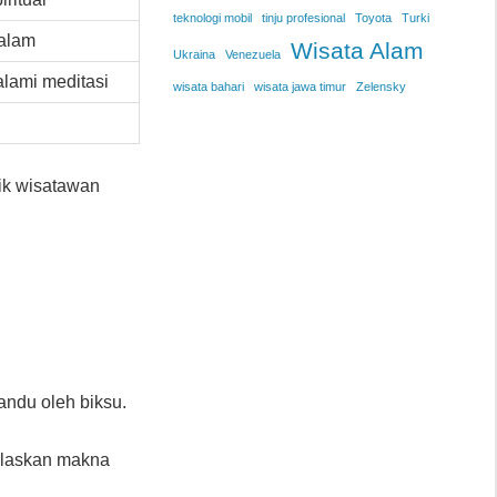
teknologi mobil
tinju profesional
Toyota
Turki
 alam
Wisata Alam
Ukraina
Venezuela
lami meditasi
wisata bahari
wisata jawa timur
Zelensky
aik wisatawan
andu oleh biksu.
elaskan makna