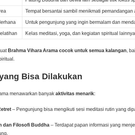
rea
Tempat bersantai sambil menikmati pemandangan
derhana
Untuk pengunjung yang ingin bermalam dan menda
elatihan
Kelas meditasi, yoga, dan kegiatan spiritual lainnya
buat
Brahma Vihara Arama cocok untuk semua kalangan
, b
iritual.
 yang Bisa Dilakukan
rama menawarkan banyak
aktivitas menarik
:
etret
– Pengunjung bisa mengikuti sesi meditasi rutin yang dip
ah dan Filosofi Buddha
– Terdapat papan informasi yang menj
ung.