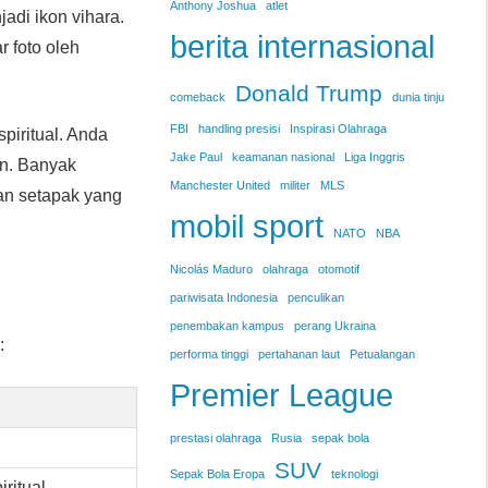
Anthony Joshua
atlet
jadi ikon vihara.
berita internasional
r foto oleh
Donald Trump
comeback
dunia tinju
FBI
handling presisi
Inspirasi Olahraga
iritual. Anda
Jake Paul
keamanan nasional
Liga Inggris
n. Banyak
Manchester United
militer
MLS
lan setapak yang
mobil sport
NATO
NBA
Nicolás Maduro
olahraga
otomotif
pariwisata Indonesia
penculikan
penembakan kampus
perang Ukraina
:
performa tinggi
pertahanan laut
Petualangan
Premier League
prestasi olahraga
Rusia
sepak bola
SUV
Sepak Bola Eropa
teknologi
ritual