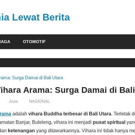
ia Lewat Berita
RAGA
OTOMOTIF
hara Arama: Surga Damai di Bali
Jose
NASIONAL
Arama
adalah
vihara Buddha terbesar di Bali Utara
. Terletak 
matan Banjar, Buleleng, vihara ini menjadi
pusat spiritual
yang
dan
ketenangan
yang ditawarkannya. Vihara ini tidak hanya m