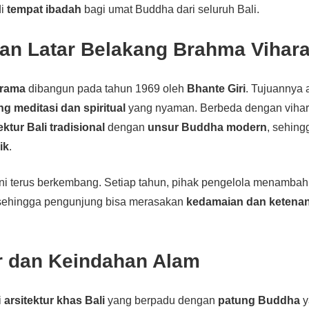
di
tempat ibadah
bagi umat Buddha dari seluruh Bali.
dan Latar Belakang Brahma Vihar
Arama
dibangun pada tahun 1969 oleh
Bhante Giri
. Tujuannya 
ng meditasi dan spiritual
yang nyaman. Berbeda dengan vihara 
ektur Bali tradisional
dengan
unsur Buddha modern
, sehin
ik
.
a ini terus berkembang. Setiap tahun, pihak pengelola menamba
 sehingga pengunjung bisa merasakan
kedamaian dan ketena
ur dan Keindahan Alam
i
arsitektur khas Bali
yang berpadu dengan
patung Buddha
y