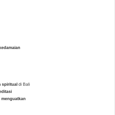
kedamaian
spiritual
di Bali
editasi
n
menguatkan