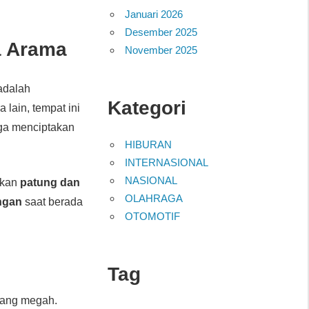
Januari 2026
Desember 2025
a Arama
November 2025
adalah
Kategori
lain, tempat ini
gga menciptakan
HIBURAN
INTERNASIONAL
NASIONAL
hkan
patung dan
OLAHRAGA
ngan
saat berada
OTOMOTIF
Tag
ang megah.