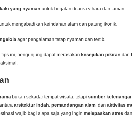
 kaki yang nyaman
untuk berjalan di area vihara dan taman.
untuk mengabadikan keindahan alam dan patung ikonik.
engelola
agar pengalaman tetap nyaman dan tertib.
 tips ini, pengunjung dapat merasakan
kesejukan pikiran
dan
aksimal.
an
Arama
bukan sekadar tempat wisata, tetapi
sumber ketenangan 
 antara
arsitektur indah
,
pemandangan alam
, dan
aktivitas m
tinasi wajib bagi siapa saja yang ingin
melepaskan stres
da