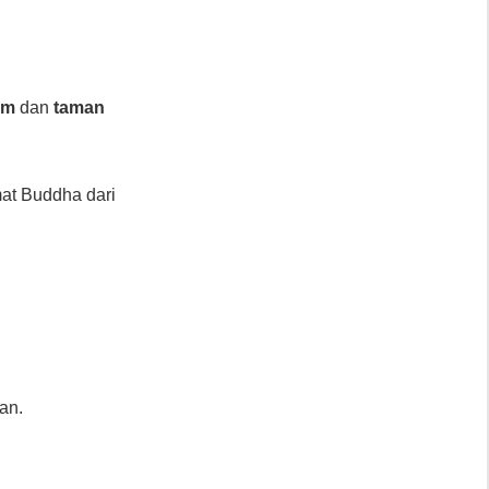
.
Im
dan
taman
mat Buddha dari
an.