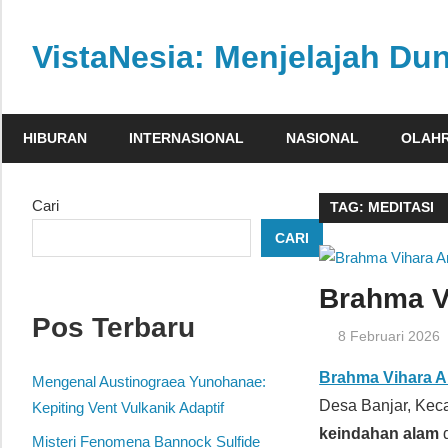
Skip
to
VistaNesia: Menjelajah Dun
content
Informasi
nasional
HIBURAN
INTERNASIONAL
NASIONAL
OLAH
dan
global
dalam
Cari
TAG:
MEDITASI
satu
CARI
platform
informatif
Brahma Vi
Pos Terbaru
8 Februari 2026
Brahma Vihara 
Mengenal Austinograea Yunohanae:
Desa Banjar, Keca
Kepiting Vent Vulkanik Adaptif
keindahan alam
Misteri Fenomena Bannock Sulfide