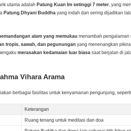
arik utama adalah
Patung Kuan Im setinggi 7 meter
, yang men
la
Patung Dhyani Buddha
yang indah dan sering dijadikan lata
pemandangan alam yang memukau
menambah pengalaman sp
an tropis, sawah, dan pegunungan
yang menenangkan pikira
 mengaku
merasakan kedamaian luar biasa
saat berjalan di ja
Brahma Vihara Arama
iakan berbagai fasilitas untuk kenyamanan pengunjung, seperti
Keterangan
Ruang tenang untuk meditasi dan doa
Patung Buddha dan dewa lain sebagai titik fokus spi