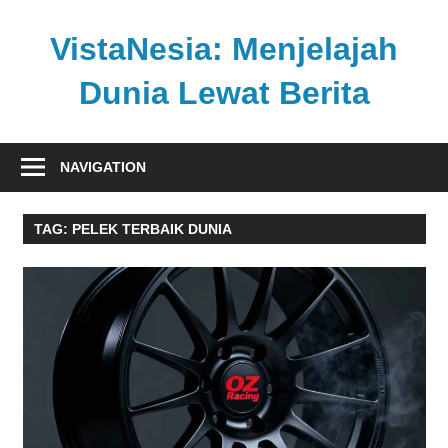
Skip
to
VistaNesia: Menjelajah
content
Dunia Lewat Berita
Informasi
nasional
NAVIGATION
dan
global
TAG:
PELEK TERBAIK DUNIA
dalam
satu
platform
informatif