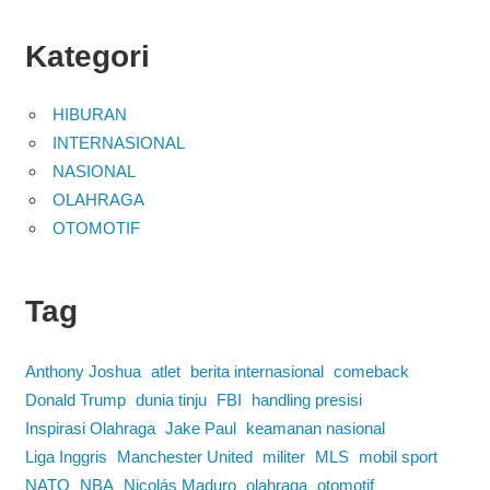
Kategori
HIBURAN
INTERNASIONAL
NASIONAL
OLAHRAGA
OTOMOTIF
Tag
Anthony Joshua
atlet
berita internasional
comeback
Donald Trump
dunia tinju
FBI
handling presisi
Inspirasi Olahraga
Jake Paul
keamanan nasional
Liga Inggris
Manchester United
militer
MLS
mobil sport
NATO
NBA
Nicolás Maduro
olahraga
otomotif