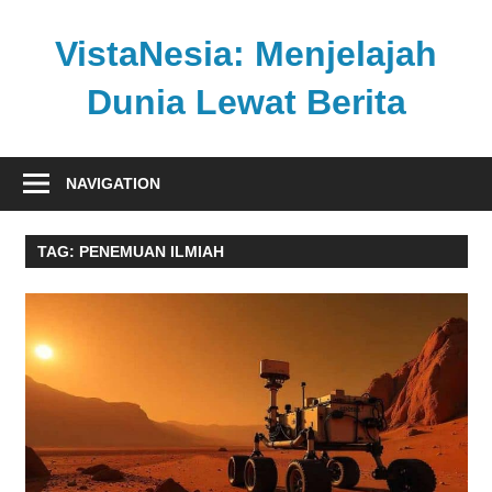
Skip
to
VistaNesia: Menjelajah
content
Dunia Lewat Berita
Informasi
nasional
NAVIGATION
dan
global
TAG:
PENEMUAN ILMIAH
dalam
satu
platform
informatif