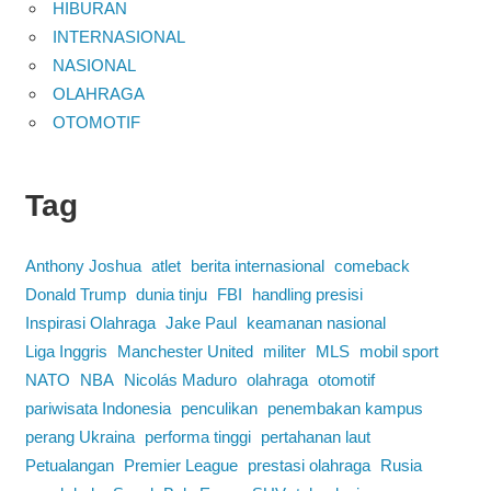
HIBURAN
INTERNASIONAL
NASIONAL
OLAHRAGA
OTOMOTIF
Tag
Anthony Joshua
atlet
berita internasional
comeback
Donald Trump
dunia tinju
FBI
handling presisi
Inspirasi Olahraga
Jake Paul
keamanan nasional
Liga Inggris
Manchester United
militer
MLS
mobil sport
NATO
NBA
Nicolás Maduro
olahraga
otomotif
pariwisata Indonesia
penculikan
penembakan kampus
perang Ukraina
performa tinggi
pertahanan laut
Petualangan
Premier League
prestasi olahraga
Rusia