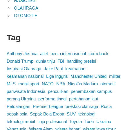
NASIONAL
OLAHRAGA
OTOMOTIF
Tag
Anthony Joshua
atlet
berita internasional
comeback
Donald Trump
dunia tinju
FBI
handling presisi
Inspirasi Olahraga
Jake Paul
keamanan
keamanan nasional
Liga Inggris
Manchester United
militer
MLS
mobil sport
NATO
NBA
Nicolás Maduro
otomotif
pariwisata Indonesia
penculikan
penembakan kampus
perang Ukraina
performa tinggi
pertahanan laut
Petualangan
Premier League
prestasi olahraga
Rusia
sepak bola
Sepak Bola Eropa
SUV
teknologi
teknologi mobil
tinju profesional
Toyota
Turki
Ukraina
Venezuela
Wisata Alam
wisata bahari
wisata jawa timur