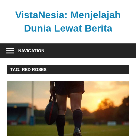
Skip
to
VistaNesia: Menjelajah
content
Dunia Lewat Berita
Informasi
nasional
NAVIGATION
dan
global
TAG:
RED ROSES
dalam
satu
platform
informatif