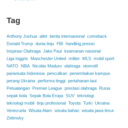
Tag
Anthony Joshua
atlet
berita internasional
comeback
Donald Trump
dunia tinju
FBI
handling presisi
Inspirasi Olahraga
Jake Paul
keamanan nasional
Liga Inggris
Manchester United
militer
MLS
mobil sport
NATO
NBA
Nicolás Maduro
olahraga
otomotif
pariwisata Indonesia
penculikan
penembakan kampus
perang Ukraina
performa tinggi
pertahanan laut
Petualangan
Premier League
prestasi olahraga
Rusia
sepak bola
Sepak Bola Eropa
SUV
teknologi
teknologi mobil
tinju profesional
Toyota
Turki
Ukraina
Venezuela
Wisata Alam
wisata bahari
wisata jawa timur
Zelensky