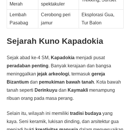
Merah
spektakuler
Lembah
Cerobong peri
Eksplorasi Gua,
Pasabag
jamur
Tur Balon
Sejarah
Kuno Kapadokia
Sejak abad ke-4 SM,
Kapadokia
menjadi pusat
peradaban penting
. Banyak kerajaan dan bangsa
meninggalkan
jejak arkeologi
, termasuk
gereja
Bizantium
dan
pemukiman bawah tanah
. Kota bawah
tanah seperti
Derinkuyu
dan
Kaymakli
menampung
ribuan orang pada masa perang.
Selain itu, wilayah ini memiliki
tradisi budaya
yang
kaya. Seni keramik, lukisan dinding, dan arsitektur gua
menjadi bukti
kreativitas manusia
dalam menyesuaikan