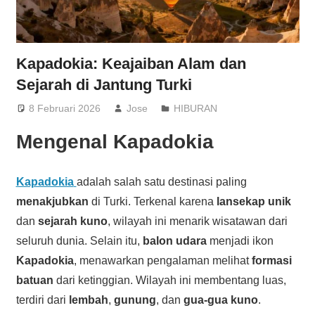
Kapadokia: Keajaiban Alam dan
Sejarah di Jantung Turki
8 Februari 2026
Jose
HIBURAN
Mengenal
Kapadokia
Kapadokia
adalah salah satu destinasi paling
menakjubkan
di Turki. Terkenal karena
lansekap unik
dan
sejarah kuno
, wilayah ini menarik wisatawan dari
seluruh dunia. Selain itu,
balon udara
menjadi ikon
Kapadokia
, menawarkan pengalaman melihat
formasi
batuan
dari ketinggian. Wilayah ini membentang luas,
terdiri dari
lembah
,
gunung
, dan
gua-gua kuno
.