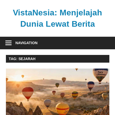
Skip
to
VistaNesia: Menjelajah
content
Dunia Lewat Berita
Informasi
nasional
NAVIGATION
dan
global
TAG:
SEJARAH
dalam
satu
platform
informatif