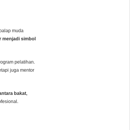
mbalap muda
r menjadi simbol
ogram pelatihan.
tetapi juga mentor
ntara bakat,
fesional.