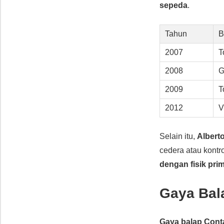
sepeda
.
Tahun
B
2007
T
2008
G
2009
T
2012
V
Selain itu,
Albert
cedera atau kont
dengan fisik pri
Gaya Bal
Gaya balap Cont