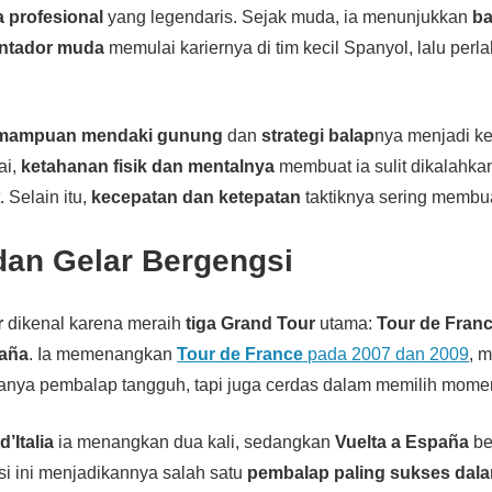
a profesional
yang legendaris. Sejak muda, ia menunjukkan
ba
ntador muda
memulai kariernya di tim kecil Spanyol, lalu perla
mampuan mendaki gunung
dan
strategi balap
nya menjadi k
ai,
ketahanan fisik dan mentalnya
membuat ia sulit dikalahka
 Selain itu,
kecepatan dan ketepatan
taktiknya sering membua
dan Gelar Bergengsi
r
dikenal karena meraih
tiga Grand Tour
utama:
Tour de France
paña
. Ia memenangkan
Tour de France
pada 2007 dan 2009
, 
anya pembalap tangguh, tapi juga cerdas dalam memilih mome
d’Italia
ia menangkan dua kali, sedangkan
Vuelta a España
be
asi ini menjadikannya salah satu
pembalap paling sukses dala