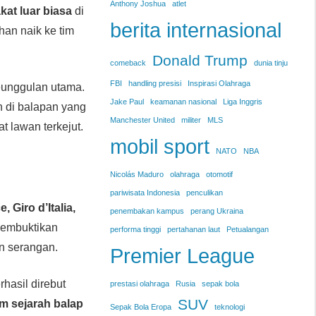
Anthony Joshua
atlet
kat luar biasa
di
berita internasional
han naik ke tim
Donald Trump
comeback
dunia tinju
FBI
handling presisi
Inspirasi Olahraga
eunggulan utama.
Jake Paul
keamanan nasional
Liga Inggris
n di balapan yang
Manchester United
militer
MLS
t lawan terkejut.
mobil sport
NATO
NBA
Nicolás Maduro
olahraga
otomotif
pariwisata Indonesia
penculikan
, Giro d’Italia,
penembakan kampus
perang Ukraina
membuktikan
performa tinggi
pertahanan laut
Petualangan
n serangan.
Premier League
rhasil direbut
prestasi olahraga
Rusia
sepak bola
SUV
m sejarah balap
Sepak Bola Eropa
teknologi