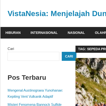
Skip
to
VistaNesia: Menjelajah Dun
content
Informasi
nasional
HIBURAN
INTERNASIONAL
NASIONAL
OLAH
dan
global
dalam
Cari
TAG:
SEPEDA P
satu
CARI
platform
informatif
Pos Terbaru
Mengenal Austinograea Yunohanae:
Kepiting Vent Vulkanik Adaptif
Misteri Fenomena Bannock Sulfide