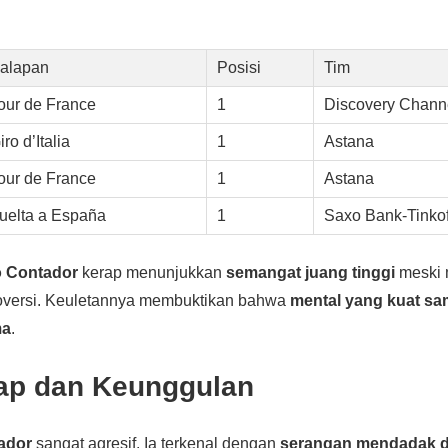
alapan
Posisi
Tim
our de France
1
Discovery Chann
iro d’Italia
1
Astana
our de France
1
Astana
uelta a España
1
Saxo Bank-Tinkof
o Contador
kerap menunjukkan
semangat juang tinggi
meski 
roversi. Keuletannya membuktikan bahwa
mental yang kuat sa
ma
.
ap dan Keunggulan
ador
sangat agresif. Ia terkenal dengan
serangan mendadak di