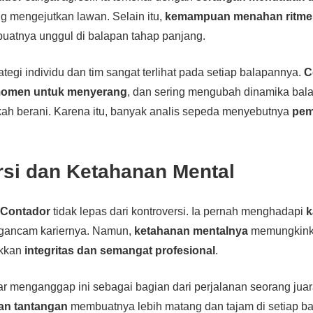
ng mengejutkan lawan. Selain itu,
kemampuan menahan ritme 
atnya unggul di balapan tahap panjang.
rategi individu dan tim sangat terlihat pada setiap balapannya.
C
omen untuk menyerang
, dan sering mengubah dinamika bal
kah berani. Karena itu, banyak analis sepeda menyebutnya
pem
rsi dan Ketahanan Mental
,
Contador
tidak lepas dari kontroversi. Ia pernah menghadapi
k
gancam kariernya. Namun,
ketahanan mentalnya
memungkinka
ukkan
integritas dan semangat profesional
.
 menganggap ini sebagai bagian dari perjalanan seorang jua
dan tantangan
membuatnya lebih matang dan tajam di setiap ba