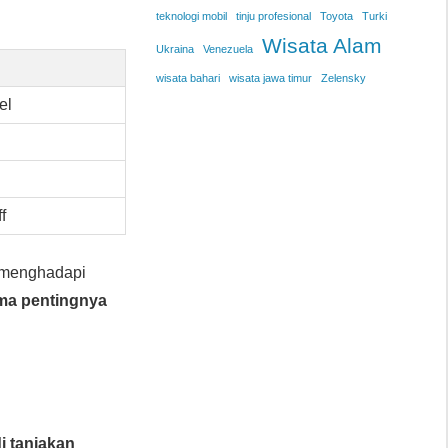
teknologi mobil
tinju profesional
Toyota
Turki
Wisata Alam
Ukraina
Venezuela
wisata bahari
wisata jawa timur
Zelensky
el
f
menghadapi
ma pentingnya
 tanjakan