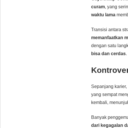
curam
, yang seri
waktu lama
membu
Transisi antara st
memanfaatkan m
dengan satu lang
bisa dan cerdas
.
Kontrove
Sepanjang karier
yang sempat men
kembali, menunj
Banyak penggemar
dari kegagalan 