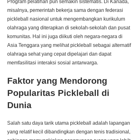
Program pelatihan pun semakin sistematis. Di Kanada,
misalnya, pemerintah bekerja sama dengan federasi
pickleball nasional untuk mengembangkan kurikulum
olahraga yang diterapkan di sekolah-sekolah dan pusat
komunitas. Hal ini juga diikuti oleh negara-negara di
Asia Tenggara yang melihat pickleball sebagai alternatif
olahraga sehat yang cepat dipelajari dan dapat
memfasilitasi interaksi sosial antarwarga.
Faktor yang Mendorong
Popularitas Pickleball di
Dunia
Salah satu daya tarik utama pickleball adalah lapangan
yang relatif kecil dibandingkan dengan tenis tradisional,