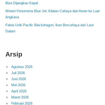
Bisa Dijangkau Kapal
Misteri Fenomena Blue Jet: Kilatan Cahaya dari Awan ke Luar
Angkasa
Fakta Unik Pacific Blackdragon, Ikan Bercahaya dari Laut
Dalam
Arsip
Agustus 2026
Juli 2026
Juni 2026
Mei 2026
April 2026
Maret 2026
Februari 2026