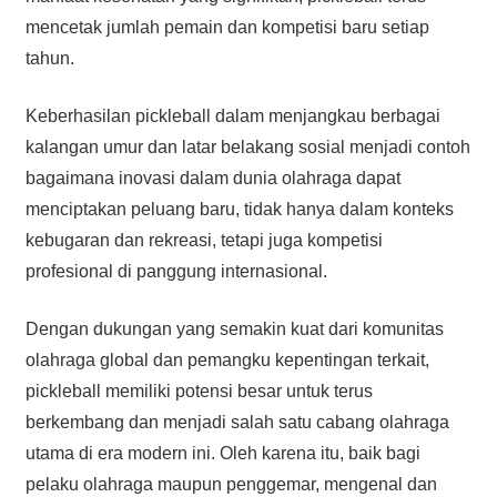
mencetak jumlah pemain dan kompetisi baru setiap
tahun.
Keberhasilan pickleball dalam menjangkau berbagai
kalangan umur dan latar belakang sosial menjadi contoh
bagaimana inovasi dalam dunia olahraga dapat
menciptakan peluang baru, tidak hanya dalam konteks
kebugaran dan rekreasi, tetapi juga kompetisi
profesional di panggung internasional.
Dengan dukungan yang semakin kuat dari komunitas
olahraga global dan pemangku kepentingan terkait,
pickleball memiliki potensi besar untuk terus
berkembang dan menjadi salah satu cabang olahraga
utama di era modern ini. Oleh karena itu, baik bagi
pelaku olahraga maupun penggemar, mengenal dan