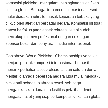
kompetisi pickleball mengalami peningkatan signifikan
secara global. Berbagai turnamen internasional resmi
mulai diadakan rutin, termasuk kejuaraan terbuka yang
diikuti oleh atlet dari berbagai negara. Kompetisi ini tidak
hanya berfokus pada aspek rekreasi, tetapi sudah
mencakup elemen profesional dengan dukungan
sponsor besar dan penyiaran media internasional.
Contohnya, World Pickleball Championships yang kini
menjadi puncak kompetisi internasional, berhasil
menarik perhatian atlet profesional dari seluruh dunia.
Menteri olahraga beberapa negara juga mulai mengakui
pickleball sebagai olahraga resmi, sehingga
mengalokasikan dana dan fasilitas pelatihan demi
mengasah atlet yang siap berkompetisi di kancah global.