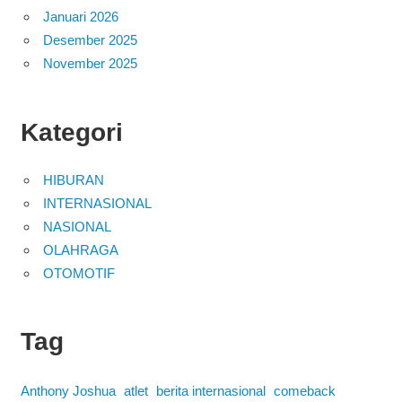
Januari 2026
Desember 2025
November 2025
Kategori
HIBURAN
INTERNASIONAL
NASIONAL
OLAHRAGA
OTOMOTIF
Tag
Anthony Joshua
atlet
berita internasional
comeback