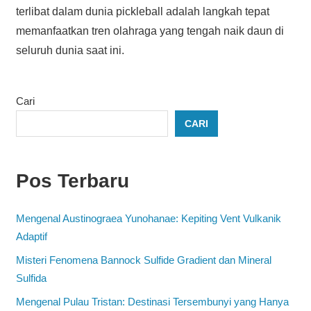
terlibat dalam dunia pickleball adalah langkah tepat
memanfaatkan tren olahraga yang tengah naik daun di
seluruh dunia saat ini.
Cari
CARI
Pos Terbaru
Mengenal Austinograea Yunohanae: Kepiting Vent Vulkanik
Adaptif
Misteri Fenomena Bannock Sulfide Gradient dan Mineral
Sulfida
Mengenal Pulau Tristan: Destinasi Tersembunyi yang Hanya