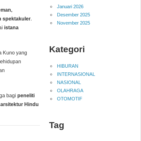
Januari 2026
eman,
Desember 2025
 spektakuler
.
November 2025
ai
istana
Kategori
a Kuno yang
ehidupan
HIBURAN
kan
INTERNASIONAL
NASIONAL
OLAHRAGA
uga bagi
peneliti
OTOMOTIF
arsitektur Hindu
Tag