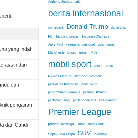
Anthony Joshua
atlet
berita internasional
perti:
Donald Trump
comeback
dunia tinju
FBI
handling presisi
Inspirasi Olahraga
Jake Paul
keamanan nasional
Liga Inggris
kuno yang indah
Manchester United
militer
MLS
mobil sport
kerajaan dan
NATO
NBA
Nicolás Maduro
olahraga
otomotif
indu dan
pariwisata Indonesia
penculikan
penembakan kampus
perang Ukraina
performa tinggi
pertahanan laut
Petualangan
knik pengairan
Premier League
prestasi olahraga
Rusia
sepak bola
ta dan Candi
SUV
Sepak Bola Eropa
teknologi