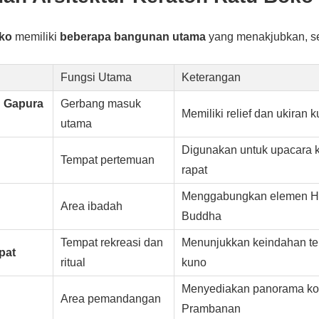
oko
memiliki
beberapa bangunan utama
yang menakjubkan, se
Fungsi Utama
Keterangan
n Gapura
Gerbang masuk
Memiliki relief dan ukiran 
utama
Digunakan untuk upacara 
Tempat pertemuan
rapat
Menggabungkan elemen H
Area ibadah
Buddha
Tempat rekreasi dan
Menunjukkan keindahan te
pat
ritual
kuno
Menyediakan panorama ko
Area pemandangan
Prambanan