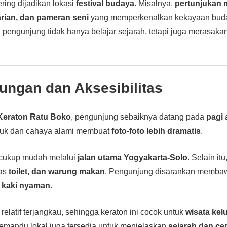
ering dijadikan lokasi
festival budaya
. Misalnya,
pertunjukan 
-tarian, dan pameran seni
yang memperkenalkan kekayaan bud
pengunjung tidak hanya belajar sejarah, tetapi juga merasaka
ungan dan Aksesibilitas
Keraton Ratu Boko
, pengunjung sebaiknya datang pada
pagi 
juk dan cahaya alami membuat
foto-foto lebih dramatis
.
 cukup mudah melalui
jalan utama Yogyakarta-Solo
. Selain it
tas
toilet, dan warung makan
. Pengunjung disarankan memb
s kaki nyaman
.
relatif terjangkau, sehingga keraton ini cocok untuk
wisata kelu
Pemandu lokal juga tersedia untuk menjelaskan
sejarah dan ceri