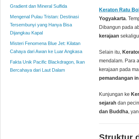
Gradient dan Mineral Sulfida
Keraton Ratu B
Mengenal Pulau Tristan: Destinasi
Yogyakarta
. Tem
Tersembunyi yang Hanya Bisa
Dibangun pada ab
Dijangkau Kapal
kerajaan
sekalig
Misteri Fenomena Blue Jet: Kilatan
Cahaya dari Awan ke Luar Angkasa
Selain itu,
Kerato
mendalam. Para 
Fakta Unik Pacific Blackdragon, Ikan
kerajaan pada mas
Bercahaya dari Laut Dalam
pemandangan in
Kunjungan ke
Ker
sejarah
dan peci
dan Buddha
, ya
Struktur 