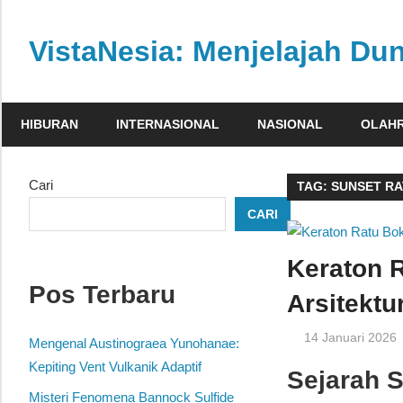
Skip
to
VistaNesia: Menjelajah Dun
content
Informasi
nasional
HIBURAN
INTERNASIONAL
NASIONAL
OLAH
dan
global
dalam
Cari
TAG:
SUNSET R
satu
CARI
platform
informatif
Keraton 
Pos Terbaru
Arsitekt
14 Januari 2026
Mengenal Austinograea Yunohanae:
Kepiting Vent Vulkanik Adaptif
Sejarah 
Misteri Fenomena Bannock Sulfide