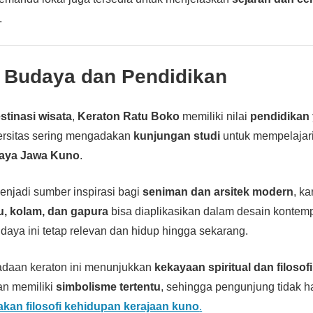
.
 Budaya dan Pendidikan
stinasi wisata
,
Keraton Ratu Boko
memiliki nilai
pendidikan 
ersitas sering mengadakan
kunjungan studi
untuk mempelajar
daya Jawa Kuno
.
menjadi sumber inspirasi bagi
seniman dan arsitek modern
, k
, kolam, dan gapura
bisa diaplikasikan dalam desain kontem
udaya ini tetap relevan dan hidup hingga sekarang.
radaan keraton ini menunjukkan
kekayaan spiritual dan filosof
an memiliki
simbolisme tertentu
, sehingga pengunjung tidak h
kan filosofi kehidupan kerajaan kuno
.