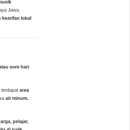
musik
aya Jawa.
n
kearifan lokal
atau sore hari
.
u, terdapat
area
awa
air minum,
arga, pelajar,
ta di balik