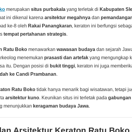
oko
merupakan
situs purbakala
yang terletak di
Kabupaten Sl
pat ini dikenal karena
arsitektur megahnya
dan
pemandangan
ad ke-8 oleh
Rakai Panangkaran
, keraton ini berfungsi sebag
us
tempat pertahanan strategis
.
n Ratu Boko
menawarkan
wawasan budaya
dan sejarah Jaw
arkeolog menemukan
prasasti dan artefak
yang mengungkap k
a itu. Dengan posisi di
bukit tinggi
, keraton ini juga memberi
dah ke Candi Prambanan
.
aton Ratu Boko
tidak hanya menarik bagi wisatawan, tetapi j
nta
arsitektur kuno
. Keunikan situs ini terletak pada
gabungan 
ng menunjukkan
keragaman budaya Jawa
.
dan Arsitektur Keraton Ratu Boko