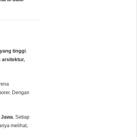
yang tinggi
.
i
arsitektur,
arena
porer. Dengan
i Jawa
. Setiap
anya melihat,