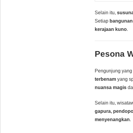
Selain itu,
susuna
Setiap
bangunan 
kerajaan kuno
.
Pesona W
Pengunjung yang
terbenam
yang sp
nuansa magis
da
Selain itu, wisat
gapura, pendopo
menyenangkan
.