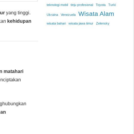
teknologi mobil
tinju profesional
Toyota
Turki
tur
yang tinggi.
Wisata Alam
Ukraina
Venezuela
akan
kehidupan
wisata bahari
wisata jawa timur
Zelensky
 matahari
enciptakan
ghubungkan
dan