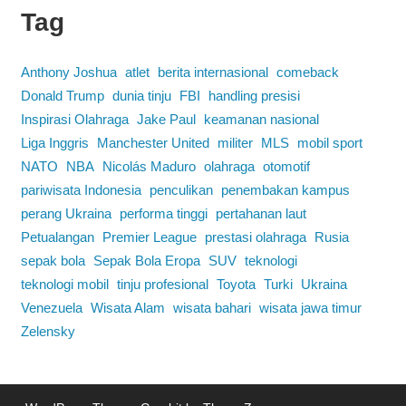
Tag
Anthony Joshua
atlet
berita internasional
comeback
Donald Trump
dunia tinju
FBI
handling presisi
Inspirasi Olahraga
Jake Paul
keamanan nasional
Liga Inggris
Manchester United
militer
MLS
mobil sport
NATO
NBA
Nicolás Maduro
olahraga
otomotif
pariwisata Indonesia
penculikan
penembakan kampus
perang Ukraina
performa tinggi
pertahanan laut
Petualangan
Premier League
prestasi olahraga
Rusia
sepak bola
Sepak Bola Eropa
SUV
teknologi
teknologi mobil
tinju profesional
Toyota
Turki
Ukraina
Venezuela
Wisata Alam
wisata bahari
wisata jawa timur
Zelensky