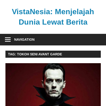
Skip
to
VistaNesia: Menjelajah
content
Dunia Lewat Berita
Informasi
nasional
NAVIGATION
dan
global
TAG:
TOKOH SENI AVANT GARDE
dalam
satu
platform
informatif