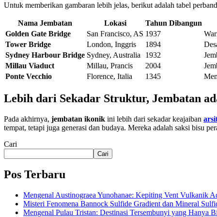
Untuk memberikan gambaran lebih jelas, berikut adalah tabel perban
Nama Jembatan
Lokasi
Tahun Dibangun
Golden Gate Bridge
San Francisco, AS
1937
War
Tower Bridge
London, Inggris
1894
Desa
Sydney Harbour Bridge
Sydney, Australia
1932
Jemb
Millau Viaduct
Millau, Prancis
2004
Jemb
Ponte Vecchio
Florence, Italia
1345
Memi
Lebih dari Sekadar Struktur, Jembatan a
Pada akhirnya,
jembatan ikonik
ini lebih dari sekadar keajaiban
ars
tempat, tetapi juga generasi dan budaya. Mereka adalah saksi bisu 
Cari
Cari
Pos Terbaru
Mengenal Austinograea Yunohanae: Kepiting Vent Vulkanik Ad
Misteri Fenomena Bannock Sulfide Gradient dan Mineral Sulfi
Mengenal Pulau Tristan: Destinasi Tersembunyi yang Hanya B