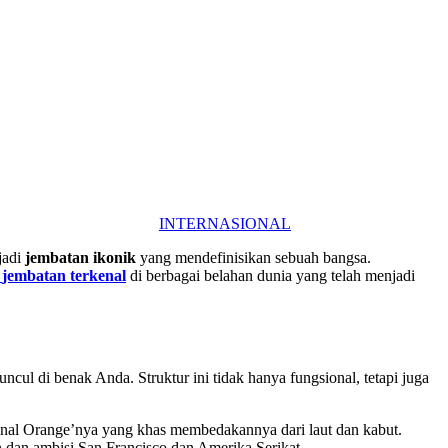
INTERNASIONAL
jadi
jembatan ikonik
yang mendefinisikan sebuah bangsa.
6
jembatan terkenal
di berbagai belahan dunia yang telah menjadi
ul di benak Anda. Struktur ini tidak hanya fungsional, tetapi juga
ional Orange’nya yang khas membedakannya dari laut dan kabut.
n dan ambisi San Francisco dan Amerika Serikat.