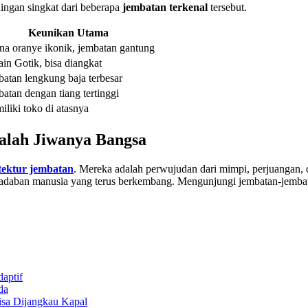
dingan singkat dari beberapa
jembatan terkenal
tersebut.
Keunikan Utama
na oranye ikonik, jembatan gantung
in Gotik, bisa diangkat
atan lengkung baja terbesar
atan dengan tiang tertinggi
liki toko di atasnya
dalah Jiwanya Bangsa
itektur jembatan
. Mereka adalah perwujudan dari mimpi, perjuangan,
peradaban manusia yang terus berkembang. Mengunjungi jembatan-jembata
aptif
da
isa Dijangkau Kapal