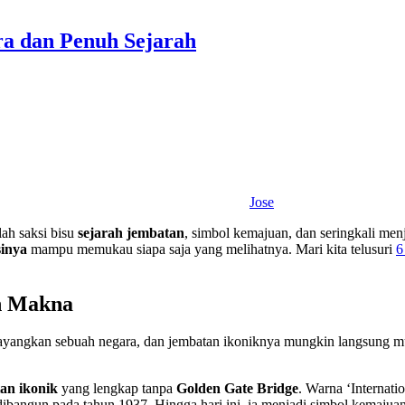
ra dan Penuh Sejarah
Jose
ah saksi bisu
sejarah jembatan
, simbol kemajuan, dan seringkali men
sinya
mampu memukau siapa saja yang melihatnya. Mari kita telusuri
h Makna
ayangkan sebuah negara, dan jembatan ikoniknya mungkin langsung munc
an ikonik
yang lengkap tanpa
Golden Gate Bridge
. Warna ‘Internat
dibangun pada tahun 1937. Hingga hari ini, ia menjadi simbol kemajua