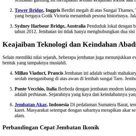
Tower Bridge
, Inggris
Berdiri megah di atas Sungai Thames,
yang bergaya Gotik Victoria menambah pesona historisnya. Ja
Sydney Harbour Bridge, Australia
Penduduk lokal dengan ba
tahun 2012. Jembatan ini tidak hanya menghubungkan dua sisi 
Keajaiban Teknologi dan Keindahan Abad
Selain memiliki nilai sejarah, beberapa jembatan juga menunjukkan e
bentuk yang tampaknya mustahil.
Millau Viaduct, Prancis
Jembatan ini adalah sebuah mahakary
seolah mengambang di atas awan di lembah sungai Tarn. Jemba
Ponte Vecchio, Italia
Berbeda dengan jembatan modern lainn
adalah perhiasan. Sejarahnya yang kaya dan keindahannya yang
Jembatan Akar
, Indonesia
Di pedalaman Sumatera Barat, terd
karet. Masyarakat setempat dengan sabarnya merapikan akar s
alam.
Perbandingan Cepat Jembatan Ikonik