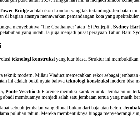
Tower Bridge
adalah ikon London yang tak tertandingi. Jembatan in
lan di bagian atasnya menawarkan pemandangan kota yang spektakuler,
ngga menyebutnya ‘The Coathanger’ atau ‘Si Penjepit’.
Sydney Harb
pelabuhan yang indah. Ia juga menjadi pusat perayaan Tahun Baru Syd
i
volusi
teknologi konstruksi
yang luar biasa. Struktur ini membuktikan
a teknik modern. Millau Viaduct memecahkan rekor sebagai jembatan d
tan ini adalah bukti nyata bahwa
teknologi konstruksi
modern bisa me
ya,
Ponte Vecchio
di Florence memiliki karakter unik. Jembatan ini ter
 abadi membuatnya menjadi salah satu jembatan tertua yang masih ber
apat sebuah jembatan yang dibuat bukan dari baja atau beton.
Jembat
elama puluhan tahun. Mereka membentuknya hingga menyeberangi sungai