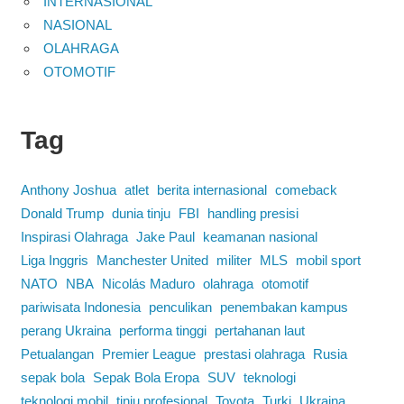
INTERNASIONAL
NASIONAL
OLAHRAGA
OTOMOTIF
Tag
Anthony Joshua
atlet
berita internasional
comeback
Donald Trump
dunia tinju
FBI
handling presisi
Inspirasi Olahraga
Jake Paul
keamanan nasional
Liga Inggris
Manchester United
militer
MLS
mobil sport
NATO
NBA
Nicolás Maduro
olahraga
otomotif
pariwisata Indonesia
penculikan
penembakan kampus
perang Ukraina
performa tinggi
pertahanan laut
Petualangan
Premier League
prestasi olahraga
Rusia
sepak bola
Sepak Bola Eropa
SUV
teknologi
teknologi mobil
tinju profesional
Toyota
Turki
Ukraina