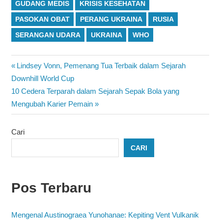
GUDANG MEDIS
KRISIS KESEHATAN
PASOKAN OBAT
PERANG UKRAINA
RUSIA
SERANGAN UDARA
UKRAINA
WHO
Navigasi
Previous
Lindsey Vonn, Pemenang Tua Terbaik dalam Sejarah
Post:
Downhill World Cup
pos
Next
10 Cedera Terparah dalam Sejarah Sepak Bola yang
Post:
Mengubah Karier Pemain
Cari
CARI
Pos Terbaru
Mengenal Austinograea Yunohanae: Kepiting Vent Vulkanik