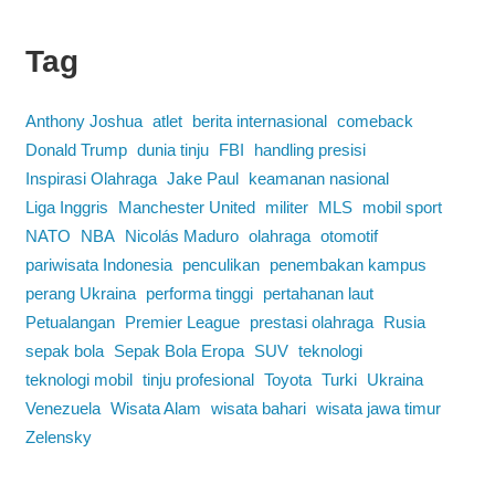
Tag
Anthony Joshua
atlet
berita internasional
comeback
Donald Trump
dunia tinju
FBI
handling presisi
Inspirasi Olahraga
Jake Paul
keamanan nasional
Liga Inggris
Manchester United
militer
MLS
mobil sport
NATO
NBA
Nicolás Maduro
olahraga
otomotif
pariwisata Indonesia
penculikan
penembakan kampus
perang Ukraina
performa tinggi
pertahanan laut
Petualangan
Premier League
prestasi olahraga
Rusia
sepak bola
Sepak Bola Eropa
SUV
teknologi
teknologi mobil
tinju profesional
Toyota
Turki
Ukraina
Venezuela
Wisata Alam
wisata bahari
wisata jawa timur
Zelensky