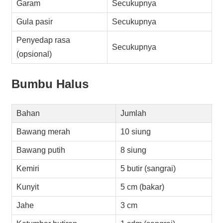
Garam
Secukupnya
Gula pasir
Secukupnya
Penyedap rasa
Secukupnya
(opsional)
Bumbu Halus
Bahan
Jumlah
Bawang merah
10 siung
Bawang putih
8 siung
Kemiri
5 butir (sangrai)
Kunyit
5 cm (bakar)
Jahe
3 cm