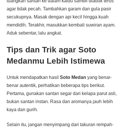
tuangkan santan ke dalam kaldu sambil diaduk terus
agar tidak pecah. Tambahkan garam dan gula pasir
secukupnya. Masak dengan api kecil hingga kuah
mendidih. Terakhir, masukkan kembali suwiran ayam.
Aduk sebentar, lalu angkat.
Tips dan Trik agar Soto
Medanmu Lebih Istimewa
Untuk mendapatkan hasil
Soto Medan
yang benar-
benar autentik, perhatikan beberapa tips berikut.
Pertama, gunakan santan segar dari kelapa parut asli,
bukan santan instan. Rasa dan aromanya jauh lebih
kaya dan gurih.
Selain itu, jangan menyimpang dari takuran rempah-