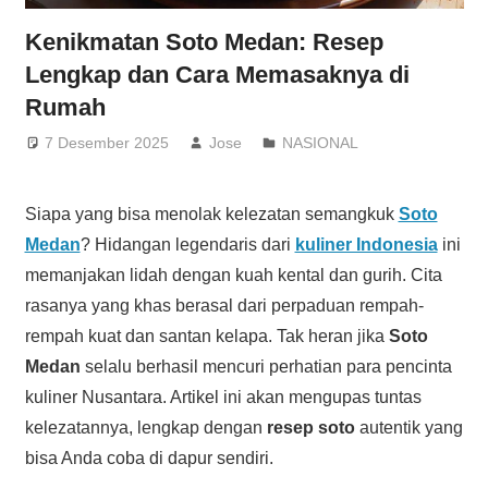
Kenikmatan Soto Medan: Resep
Lengkap dan Cara Memasaknya di
Rumah
7 Desember 2025
Jose
NASIONAL
Siapa yang bisa menolak kelezatan semangkuk
Soto
Medan
? Hidangan legendaris dari
kuliner Indonesia
ini
memanjakan lidah dengan kuah kental dan gurih. Cita
rasanya yang khas berasal dari perpaduan rempah-
rempah kuat dan santan kelapa. Tak heran jika
Soto
Medan
selalu berhasil mencuri perhatian para pencinta
kuliner Nusantara. Artikel ini akan mengupas tuntas
kelezatannya, lengkap dengan
resep soto
autentik yang
bisa Anda coba di dapur sendiri.