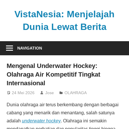
Skip
to
VistaNesia: Menjelajah
content
Dunia Lewat Berita
Informasi
nasional
NAVIGATION
dan
global
Mengenal Underwater Hockey:
dalam
Olahraga Air Kompetitif Tingkat
satu
Internasional
platform
informatif
24 Mei 2026
Jose
OLAHRAGA
Dunia olahraga air terus berkembang dengan berbagai
cabang yang menarik dan menantang, salah satunya
adalah
underwater hockey
. Olahraga ini semakin
mendapatkan perhatian dan popularitas tinggi hingga