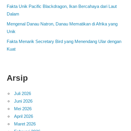
Fakta Unik Pacific Blackdragon, Ikan Bercahaya dari Laut
Dalam
Mengenal Danau Natron, Danau Mematikan di Afrika yang
Unik
Fakta Menarik Secretary Bird yang Menendang Ular dengan
Kuat
Arsip
Juli 2026
Juni 2026
Mei 2026
April 2026
Maret 2026