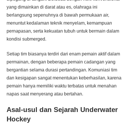
yang dimainkan di darat atau es, olahraga ini
berlangsung sepenuhnya di bawah permukaan air,
menuntut kedalaman teknik menyelam, kemampuan
pernapasan, serta kekuatan tubuh untuk bermain dalam
kondisi submerged.
Setiap tim biasanya terdiri dari enam pemain aktif dalam
permainan, dengan beberapa pemain cadangan yang
bergantian selama durasi pertandingan. Komuniasi tim
dan kesigapan sangat menentukan keberhasilan, karena
pemain hanya memiliki waktu terbatas untuk menahan
napas saat menyerang atau bertahan.
Asal-usul dan Sejarah Underwater
Hockey