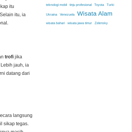
teknologi mobil
tinju profesional
Toyota
Turki
kap itu
Wisata Alam
Selain itu, ia
Ukraina
Venezuela
nal.
wisata bahari
wisata jawa timur
Zelensky
an
trofi
jika
Lebih jauh, ia
rni datang dari
 secara langsung
 sikap tegas.
aknya masih