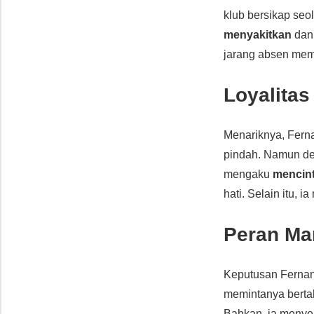
klub bersikap seo
menyakitkan
da
jarang absen memb
Loyalitas
Menariknya, Fern
pindah. Namun dem
mengaku
mencint
hati. Selain itu, i
Peran Ma
Keputusan Fernan
memintanya bertah
Bahkan, ia menyeb