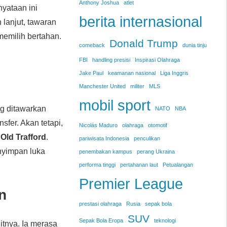
Anthony Joshua
atlet
nyataan ini
berita internasional
lanjut, tawaran
memilih bertahan.
Donald Trump
comeback
dunia tinju
FBI
handling presisi
Inspirasi Olahraga
Jake Paul
keamanan nasional
Liga Inggris
Manchester United
militer
MLS
mobil sport
ng ditawarkan
NATO
NBA
sfer. Akan tetapi,
Nicolás Maduro
olahraga
otomotif
i
Old Trafford
.
pariwisata Indonesia
penculikan
enyimpan luka
penembakan kampus
perang Ukraina
performa tinggi
pertahanan laut
Petualangan
Premier League
n
prestasi olahraga
Rusia
sepak bola
SUV
Sepak Bola Eropa
teknologi
tnya. Ia merasa