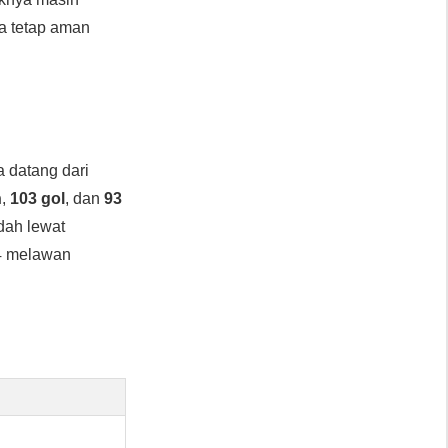
a tetap aman
a datang dari
n
,
103 gol
, dan
93
ndah lewat
-4 melawan