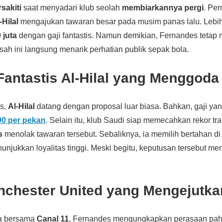
rsakiti
saat menyadari klub seolah
membiarkannya pergi
. Per
-Hilal
mengajukan tawaran besar pada musim panas lalu. Lebih 
 juta
dengan gaji fantastis. Namun demikian, Fernandes tetap 
isah ini langsung menarik perhatian publik sepak bola.
antastis Al-Hilal yang Menggoda
s,
Al-Hilal
datang dengan proposal luar biasa. Bahkan, gaji ya
00 per pekan
. Selain itu, klub Saudi siap memecahkan rekor tran
s
menolak tawaran tersebut. Sebaliknya, ia memilih bertahan d
unjukkan loyalitas tinggi. Meski begitu, keputusan tersebut m
nchester United yang Mengejutka
a bersama
Canal 11
, Fernandes mengungkapkan perasaan pahi