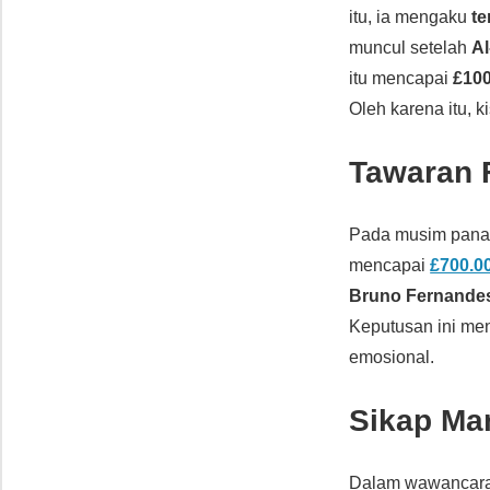
itu, ia mengaku
te
muncul setelah
Al
itu mencapai
£100
Oleh karena itu, k
Tawaran F
Pada musim pana
mencapai
£700.0
Bruno Fernande
Keputusan ini men
emosional.
Sikap Ma
Dalam wawancar