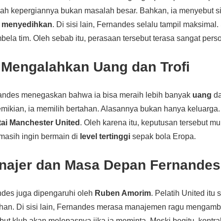
lah kepergiannya bukan masalah besar. Bahkan, ia menyebut si
n
menyedihkan
. Di sisi lain, Fernandes selalu tampil maksimal. 
ela tim. Oleh sebab itu, perasaan tersebut terasa sangat perso
 Mengalahkan Uang dan Trofi
andes menegaskan bahwa ia bisa meraih lebih banyak
uang
d
ikian, ia memilih bertahan. Alasannya bukan hanya keluarga. 
ai Manchester United
. Oleh karena itu, keputusan tersebut mu
a masih ingin bermain di
level tertinggi
sepak bola Eropa.
najer dan Masa Depan Fernandes
des juga dipengaruhi oleh
Ruben Amorim
. Pelatih United itu
an. Di sisi lain, Fernandes merasa manajemen ragu mengambil
ut klub akan melepasnya jika ia meminta. Meski begitu, kontr