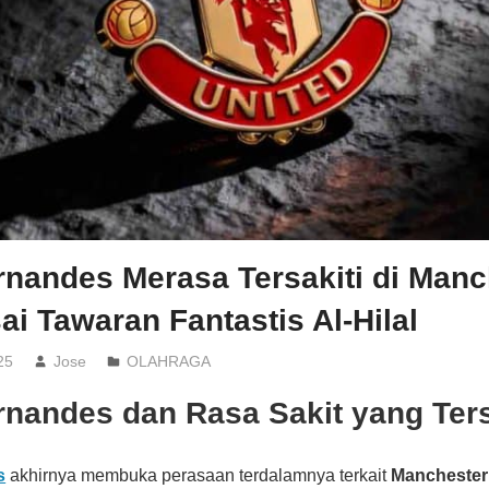
rnandes Merasa Tersakiti di Manc
ai Tawaran Fantastis Al-Hilal
25
Jose
OLAHRAGA
rnandes dan Rasa Sakit yang Te
s
akhirnya membuka perasaan terdalamnya terkait
Manchester