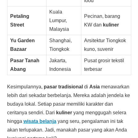
food
Kuala
Petaling
Pecinan, barang
Lumpur,
Street
KW dan
kuliner
Malaysia
Yu Garden
Shanghai,
Arsitektur Tiongkok
Bazaar
Tiongkok
kuno, suvenir
Pasar Tanah
Jakarta,
Pusat grosir tekstil
Abang
Indonesia
terbesar
Kesimpulannya,
pasar tradisional
di
Asia
menawarkan
lebih dari sekadar berbelanja. Mereka adalah jendela ke
budaya lokal. Setiap pasar memiliki karakter dan
ceritanya sendiri. Dari
kuliner
yang menggugah selera
hingga
wisata belanja
yang seru, pengalaman ini tak
akan terlupakan. Jadi, manakah pasar yang akan Anda