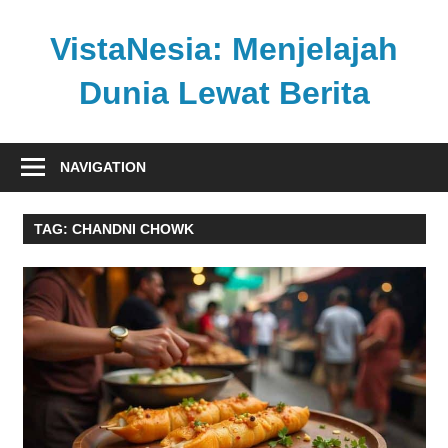
Skip
to
VistaNesia: Menjelajah
content
Dunia Lewat Berita
Informasi
nasional
NAVIGATION
dan
global
TAG:
CHANDNI CHOWK
dalam
satu
platform
informatif