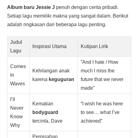
Album baru
Jessie J
penuh dengan cerita pribadi.
Setiap lagu memiliki makna yang sangat dalam. Berikut
adalah ringkasan dari beberapa lagu penting.
Judul
Inspirasi Utama
Kutipan Lirik
Lagu
“And I hate / How
Comes
Kehilangan anak
much I miss the
In
karena
keguguran
future that we never
Waves
made”
I’ll
Kematian
“I wish he was here
Never
bodyguard
to see… what I’ve
Know
tercinta, Dave
achieved”
Why
Perpisahan