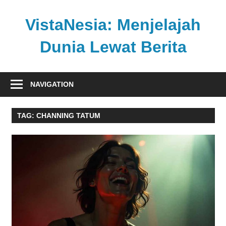
Skip
to
VistaNesia: Menjelajah
content
Dunia Lewat Berita
Informasi
nasional
NAVIGATION
dan
global
TAG:
CHANNING TATUM
dalam
satu
platform
informatif