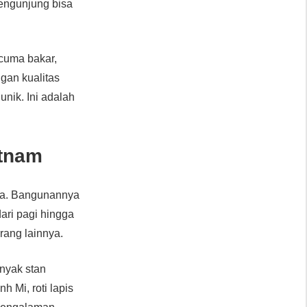
Pengunjung bisa
 cuma bakar,
gan kualitas
nik. Ini adalah
etnam
ota. Bangunannya
dari pagi hingga
rang lainnya.
anyak stan
 Mi, roti lapis