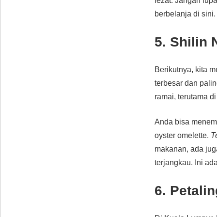
lezat. Jangan lup
berbelanja di sini.
5. Shilin
Berikutnya, kita 
terbesar dan pali
ramai, terutama di
Anda bisa menemuk
oyster omelette.
T
makanan, ada jug
terjangkau. Ini a
6. Petali