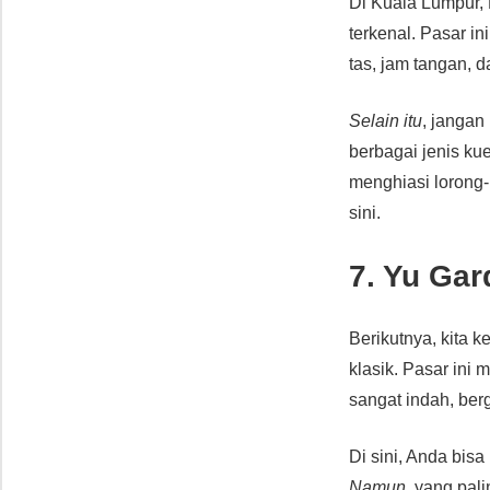
Di Kuala Lumpur,
terkenal. Pasar i
tas, jam tangan, 
Selain itu
, janga
berbagai jenis ku
menghiasi lorong-
sini.
7. Yu Gar
Berikutnya, kita 
klasik. Pasar ini
sangat indah, ber
Di sini, Anda bisa
Namun
, yang pal