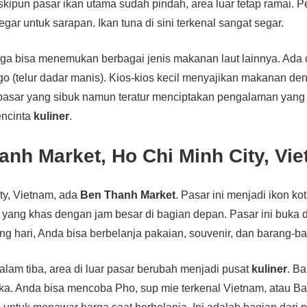
kipun pasar ikan utama sudah pindah, area luar tetap ramai. 
gar untuk sarapan. Ikan tuna di sini terkenal sangat segar.
uga bisa menemukan berbagai jenis makanan laut lainnya. Ada
go (telur dadar manis). Kios-kios kecil menyajikan makanan den
pasar yang sibuk namun teratur menciptakan pengalaman yang u
encinta
kuliner
.
anh Market, Ho Chi Minh City, Vi
ty, Vietnam, ada
Ben Thanh Market
. Pasar ini menjadi ikon k
ur yang khas dengan jam besar di bagian depan. Pasar ini buka 
ang hari, Anda bisa berbelanja pakaian, souvenir, dan barang-ba
malam tiba, area di luar pasar berubah menjadi pusat
kuliner
. B
. Anda bisa mencoba Pho, sup mie terkenal Vietnam, atau Banh