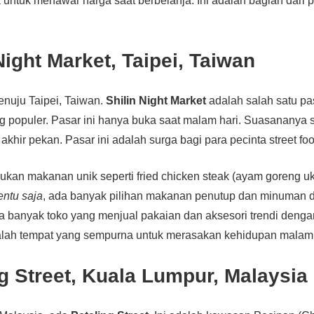
a untuk menawar harga saat berbelanja. Ini adalah bagian dari
 Night Market, Taipei, Taiwan
menuju Taipei, Taiwan.
Shilin Night Market
adalah salah satu p
ng populer. Pasar ini hanya buka saat malam hari. Suasananya 
 akhir pekan. Pasar ini adalah surga bagi para pecinta street fo
an makanan unik seperti fried chicken steak (ayam goreng uk
entu saja
, ada banyak pilihan makanan penutup dan minuman d
a banyak toko yang menjual pakaian dan aksesori trendi denga
dalah tempat yang sempurna untuk merasakan kehidupan malam d
ng Street, Kuala Lumpur, Malaysia