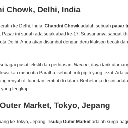
i Chowk, Delhi, India
beralih ke Delhi, India.
Chandni Chowk
adalah sebuah
pasar t
. Pasar ini sudah ada sejak abad ke-17. Suasananya sangat kh
kota Delhi. Anda akan disambut dengan deru klakson becak da
 sebagai pusat tekstil dan perhiasan.
Namun
, daya tarik utama
lewatkan mencoba Paratha, sebuah roti pipih yang lezat. Ada ju
g renyah di luar dan lembut di dalam. Berbelanja di sini adal
 yang lengkap.
i Outer Market, Tokyo, Jepang
erbang ke Tokyo, Jepang.
Tsukiji Outer Market
adalah surga bagi