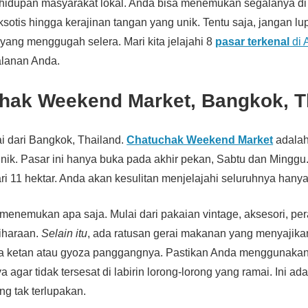
hidupan masyarakat lokal. Anda bisa menemukan segalanya di s
otis hingga kerajinan tangan yang unik. Tentu saja, jangan l
yang menggugah selera. Mari kita jelajahi 8
pasar terkenal
di 
alanan Anda.
chak Weekend Market, Bangkok, T
ai dari Bangkok, Thailand.
Chatuchak Weekend Market
adalah
ik. Pasar ini hanya buka pada akhir pekan, Sabtu dan Minggu
ri 11 hektar. Anda akan kesulitan menjelajahi seluruhnya hanya
a menemukan apa saja. Mulai dari pakaian vintage, aksesori, pe
iharaan.
Selain itu
, ada ratusan gerai makanan yang menyajikan
 ketan atau gyoza panggangnya. Pastikan Anda menggunakan
a agar tidak tersesat di labirin lorong-lorong yang ramai. Ini 
ng tak terlupakan.