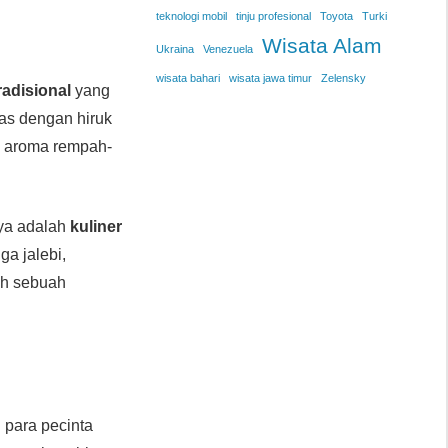
teknologi mobil
tinju profesional
Toyota
Turki
Wisata Alam
Ukraina
Venezuela
wisata bahari
wisata jawa timur
Zelensky
radisional
yang
as dengan hiruk
n aroma rempah-
nya adalah
kuliner
ga jalebi,
ah sebuah
 para pecinta