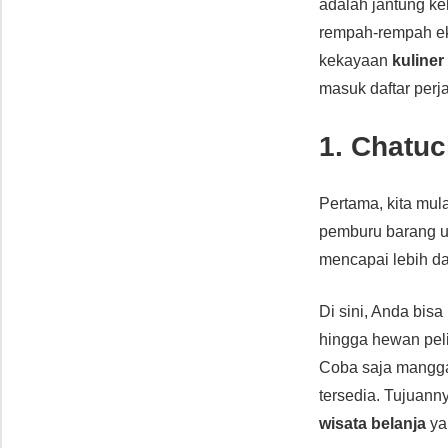
adalah jantung ke
rempah-rempah eks
kekayaan
kuliner
masuk daftar perj
1. Chatu
Pertama, kita mul
pemburu barang un
mencapai lebih da
Di sini, Anda bis
hingga hewan pel
Coba saja mangga
tersedia. Tujuanny
wisata belanja
ya