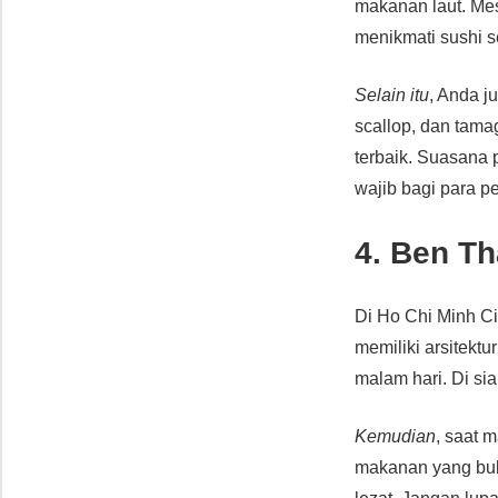
makanan laut. Mes
menikmati sushi se
Selain itu
, Anda j
scallop, dan tama
terbaik. Suasana 
wajib bagi para p
4. Ben Th
Di Ho Chi Minh Ci
memiliki arsitekt
malam hari. Di si
Kemudian
, saat 
makanan yang buka