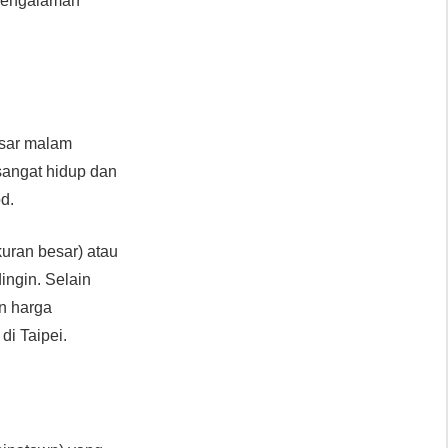
 pengalaman
asar malam
sangat hidup dan
od.
uran besar) atau
ingin. Selain
n harga
i Taipei.