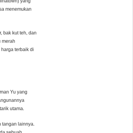
hinatown) yang
 bisa menemukan
, bak kut teh, dan
u merah
harga terbaik di
Taman Yu yang
bangunannya
arik utama.
n tangan lainnya.
 Ada sebuah