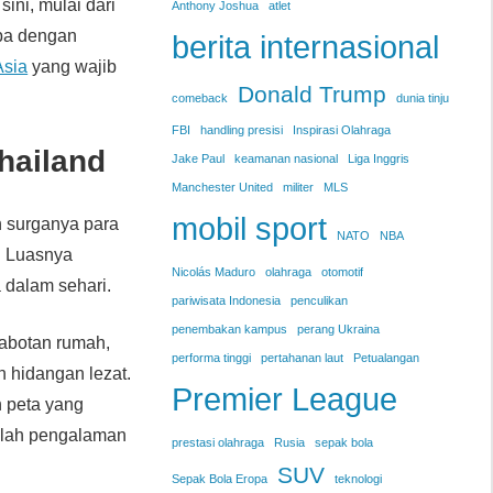
ini, mulai dari
Anthony Joshua
atlet
upa dengan
berita internasional
Asia
yang wajib
Donald Trump
comeback
dunia tinju
FBI
handling presisi
Inspirasi Olahraga
hailand
Jake Paul
keamanan nasional
Liga Inggris
Manchester United
militer
MLS
mobil sport
 surganya para
NATO
NBA
. Luasnya
Nicolás Maduro
olahraga
otomotif
 dalam sehari.
pariwisata Indonesia
penculikan
penembakan kampus
perang Ukraina
rabotan rumah,
performa tinggi
pertahanan laut
Petualangan
 hidangan lezat.
Premier League
 peta yang
adalah pengalaman
prestasi olahraga
Rusia
sepak bola
SUV
Sepak Bola Eropa
teknologi