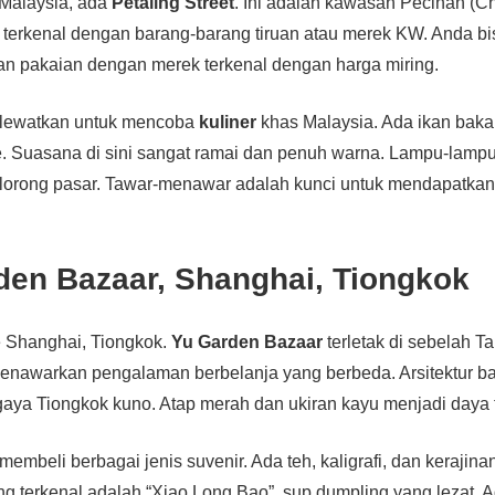
 Malaysia, ada
Petaling Street
. Ini adalah kawasan Pecinan (C
ni terkenal dengan barang-barang tiruan atau merek KW. Anda
dan pakaian dengan merek terkenal dengan harga miring.
n lewatkan untuk mencoba
kuliner
khas Malaysia. Ada ikan bakar
e. Suasana di sini sangat ramai dan penuh warna. Lampu-lamp
lorong pasar. Tawar-menawar adalah kunci untuk mendapatkan 
den Bazaar, Shanghai, Tiongkok
ke Shanghai, Tiongkok.
Yu Garden Bazaar
terletak di sebelah 
 menawarkan pengalaman berbelanja yang berbeda. Arsitektur 
gaya Tiongkok kuno. Atap merah dan ukiran kayu menjadi daya t
 membeli berbagai jenis suvenir. Ada teh, kaligrafi, dan kerajina
ing terkenal adalah “Xiao Long Bao”, sup dumpling yang lezat.