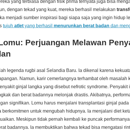
ereka yang terbiasa dengan fisik prima ternyata juga bisa meng
un, dengan tekad yang kuat, mereka berhasil melakukan
trans
a menjadi sumber inspirasi bagi siapa saja yang ingin hidup leb
as
tujuh
atlet
yang berhasil
menurunkan berat badan
dan meng
 Lomu: Perjuangan Melawan Penya
dan
ah legenda rugbi asal Selandia Baru. Ia dikenal karena kekuat
apangan. Namun, karir cemerlangnya terhambat oleh masalah k
nyakit ginjal langka yang disebut nefrotic syndrome. Penyakit
kak dan berat badannya melonjak drastis. Akibatnya, perform
n signifikan. Lomu harus menjalani transplantasi ginjal pada
ia berkomitmen untuk mengubah hidupnya. Ia menjalani diet ket
suaikan. Meskipun tidak pernah kembali ke puncak performanya
at badannya. Ia membuktikan bahwa tekad bisa mengatasi rint