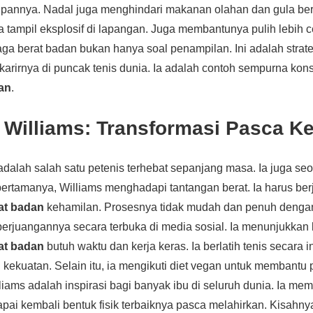
pannya. Nadal juga menghindari makanan olahan dan gula berle
ampil eksplosif di lapangan. Juga membantunya pulih lebih ce
ga berat badan bukan hanya soal penampilan. Ini adalah strate
rirnya di puncak tenis dunia. Ia adalah contoh sempurna kons
an
.
 Williams: Transformasi Pasca K
dalah salah satu petenis terhebat sepanjang masa. Ia juga seo
ertamanya, Williams menghadapi tantangan berat. Ia harus ber
at badan
kehamilan. Prosesnya tidak mudah dan penuh dengan
perjuangannya secara terbuka di media sosial. Ia menunjukka
at badan
butuh waktu dan kerja keras. Ia berlatih tenis secara i
 kekuatan. Selain itu, ia mengikuti diet vegan untuk membantu
liams adalah inspirasi bagi banyak ibu di seluruh dunia. Ia m
pai kembali bentuk fisik terbaiknya pasca melahirkan. Kisahny