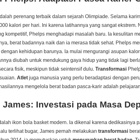
dalah perenang terbaik dalam sejarah Olimpiade. Selama karirn
0 kalori per hari. Ini karena latihannya yang sangat ekstrem.
ng kompetitif, Phelps menghadapi masalah baru. Ia kesulitan 
ya, berat badannya naik dan ia merasa tidak sehat. Phelps m
 dengan kehidupan barunya. Ia mulai mengurangi asupan kalor
annya diubah untuk mendukung gaya hidup yang tidak lagi berlat
 secara fisik, meskipun tidak seintensif dulu.
Transformasi
Phelp
suaian.
Atlet
juga manusia yang perlu beradaptasi dengan per
asilannya mengelola berat badan pasca-karir adalah pelajaran
n James: Investasi pada Masa De
alah ikon bola basket modern. Ia dikenal karena dedikasinya
elalu terlihat bugar, James pernah melakukan
transformasi
bera
tahun 2014, ia memutuskan untuk
menurunkan berat badan
. T