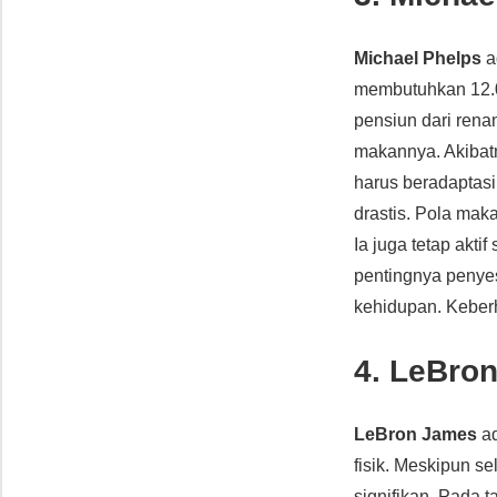
Michael Phelps
a
membutuhkan 12.00
pensiun dari rena
makannya. Akibatn
harus beradaptasi
drastis. Pola mak
Ia juga tetap aktif
pentingnya penye
kehidupan. Keberh
4. LeBro
LeBron James
ad
fisik. Meskipun s
signifikan. Pada 