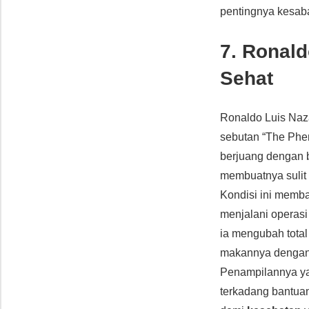
pentingnya kesaba
7. Ronald
Sehat
Ronaldo Luis Naza
sebutan “The Phe
berjuang dengan b
membuatnya suli
Kondisi ini memb
menjalani operasi 
ia mengubah total
makannya dengan k
Penampilannya ya
terkadang bantua