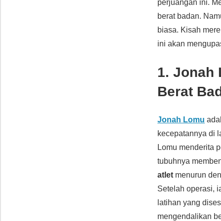
perjuangan ini. M
berat badan. Nam
biasa. Kisah merek
ini akan mengup
1. Jonah
Berat Ba
Jonah Lomu
adal
kecepatannya di l
Lomu menderita pe
tubuhnya membeng
atlet
menurun denga
Setelah operasi, 
latihan yang dise
mengendalikan ber