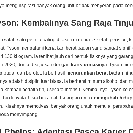
ya menginspirasi banyak orang untuk tidak menyerah pada kond
yson: Kembalinya Sang Raja Tinj
h salah satu petinju paling ditakuti di dunia. Setelah pensiun,
at. Tyson mengalami kenaikan berat badan yang sangat signifi
i 130 kilogram. Ia terlihat jauh dari bentuk fisiknya yang garan
n 2020, dunia dikejutkan dengan
transformasi
nya. Tyson mun
 bugar dan berotot. Ia berhasil
menurunkan berat badan
hing
nya adalah disiplin luar biasa. Ia berhenti minum alkohol dan 
 ia kembali berlatih tinju secara intensif. Kembalinya Tyson ke be
i bukti nyata. Usia bukanlah halangan untuk
mengubah hidup
n. Kisahnya memotivasi banyak orang untuk memulai perubahan
ereka menyimpang.
l Phelps: Adaptasi Pasca Karier