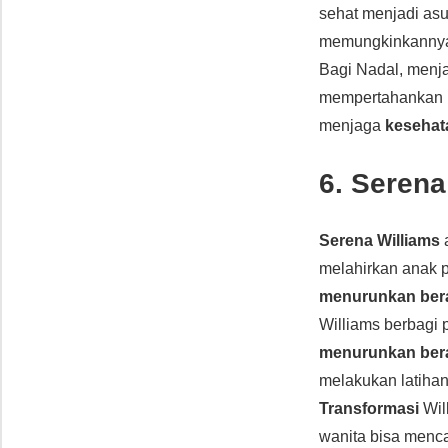
sehat menjadi asu
memungkinkannya t
Bagi Nadal, menja
mempertahankan ka
menjaga
kesehat
6. Serena
Serena Williams
a
melahirkan anak p
menurunkan ber
Williams berbagi 
menurunkan ber
melakukan latihan
Transformasi
Wil
wanita bisa menca