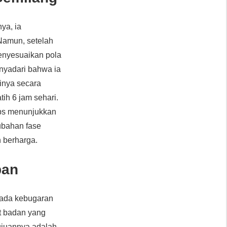
ya, ia
 Namun, setelah
menyesuaikan pola
enyadari bahwa ia
inya secara
ih 6 jam sehari.
s menunjukkan
ubahan fase
 berharga.
pan
 pada kebugaran
t badan yang
ujuannya adalah