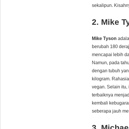
sekalipun. Kisahn
2. Mike T
Mike Tyson
adala
berubah 180 deraj
mencapai lebih dar
Namun, pada tahu
dengan tubuh yang
kilogram. Rahasia
vegan. Selain itu,
terbaiknya menjad
kembali kebugara
seberapa jauh m
3. Michae