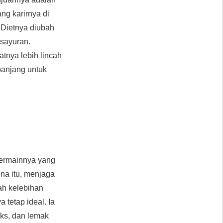
g karirnya di
. Dietnya diubah
 sayuran.
tnya lebih lincah
panjang untuk
bermainnya yang
ena itu, menjaga
ah kelebihan
 tetap ideal. Ia
eks, dan lemak