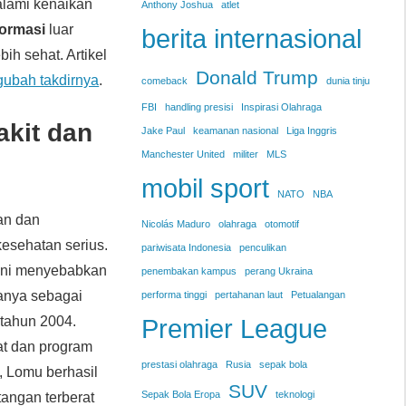
alami kenaikan
Anthony Joshua
atlet
formasi
luar
berita internasional
ih sehat. Artikel
Donald Trump
ubah takdirnya
.
comeback
dunia tinju
FBI
handling presisi
Inspirasi Olahraga
kit dan
Jake Paul
keamanan nasional
Liga Inggris
Manchester United
militer
MLS
mobil sport
NATO
NBA
an dan
Nicolás Maduro
olahraga
otomotif
esehatan serius.
pariwisata Indonesia
penculikan
 ini menyebabkan
penembakan kampus
perang Ukraina
anya sebagai
performa tinggi
pertahanan laut
Petualangan
 tahun 2004.
Premier League
at dan program
prestasi olahraga
Rusia
sepak bola
, Lomu berhasil
SUV
Sepak Bola Eropa
teknologi
angan terberat