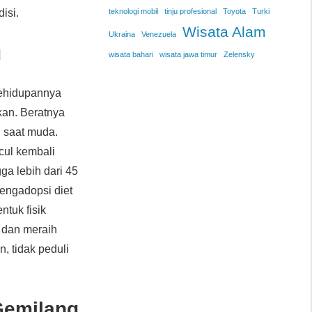
isi.
teknologi mobil
tinju profesional
Toyota
Turki
Wisata Alam
Ukraina
Venezuela
u
wisata bahari
wisata jawa timur
Zelensky
 kehidupannya
kan. Beratnya
g saat muda.
cul kembali
ga lebih dari 45
mengadopsi diet
ntuk fisik
dan meraih
, tidak peduli
 Gemilang