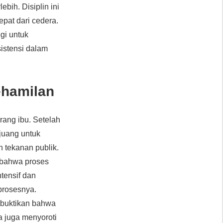
bih. Disiplin ini
pat dari cedera.
gi untuk
istensi dalam
ehamilan
rang ibu. Setelah
juang untuk
 tekanan publik.
n bahwa proses
ntensif dan
 prosesnya.
embuktikan bahwa
a juga menyoroti