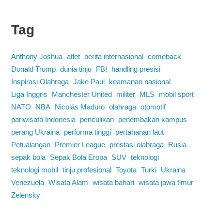
Tag
Anthony Joshua
atlet
berita internasional
comeback
Donald Trump
dunia tinju
FBI
handling presisi
Inspirasi Olahraga
Jake Paul
keamanan nasional
Liga Inggris
Manchester United
militer
MLS
mobil sport
NATO
NBA
Nicolás Maduro
olahraga
otomotif
pariwisata Indonesia
penculikan
penembakan kampus
perang Ukraina
performa tinggi
pertahanan laut
Petualangan
Premier League
prestasi olahraga
Rusia
sepak bola
Sepak Bola Eropa
SUV
teknologi
teknologi mobil
tinju profesional
Toyota
Turki
Ukraina
Venezuela
Wisata Alam
wisata bahari
wisata jawa timur
Zelensky