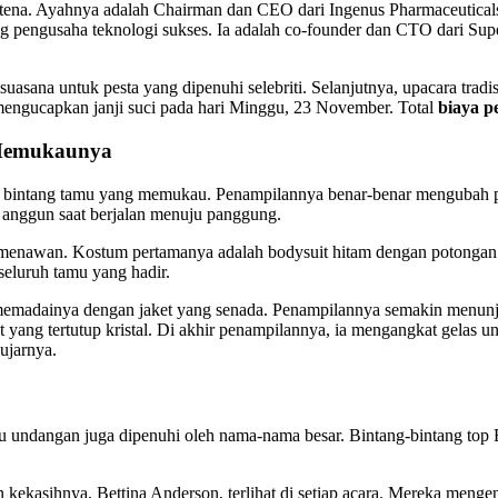
ntena. Ayahnya adalah Chairman dan CEO dari Ingenus Pharmaceuticals
ng pengusaha teknologi sukses. Ia adalah co-founder dan CTO dari Su
 suasana untuk pesta yang dipenuhi selebriti. Selanjutnya, upacara trad
 mengucapkan janji suci pada hari Minggu, 23 November. Total
biaya p
 Memukaunya
i bintang tamu yang memukau. Penampilannya benar-benar mengubah pe
 anggun saat berjalan menuju panggung.
menawan. Kostum pertamanya adalah bodysuit hitam dengan potongan d
eluruh tamu yang hadir.
a memadainya dengan jaket yang senada. Penampilannya semakin menunju
t yang tertutup kristal. Di akhir penampilannya, ia mengangkat gelas 
ujarnya.
mu undangan juga dipenuhi oleh nama-nama besar. Bintang-bintang top
 kekasihnya, Bettina Anderson, terlihat di setiap acara. Mereka menge