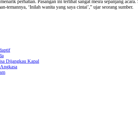
menarik perhatian. Pasangan ini terlihat sangat mesra sepanjang acar
-temannya, ‘Inilah wanita yang saya cintai’,” ujar seorang sumber.
aptif
da
isa Dijangkau Kapal
r Angkasa
lam