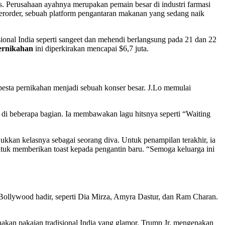
. Perusahaan ayahnya merupakan pemain besar di industri farmasi
perorder, sebuah platform pengantaran makanan yang sedang naik
isional India seperti sangeet dan mehendi berlangsung pada 21 dan 22
ernikahan
ini diperkirakan mencapai $6,7 juta.
sta pernikahan menjadi sebuah konser besar. J.Lo memulai
i beberapa bagian. Ia membawakan lagu hitsnya seperti “Waiting
kkan kelasnya sebagai seorang diva. Untuk penampilan terakhir, ia
untuk memberikan toast kepada pengantin baru. “Semoga keluarga ini
 Bollywood hadir, seperti Dia Mirza, Amyra Dastur, dan Ram Charan.
nakan pakaian tradisional India yang glamor. Trump Jr. mengenakan