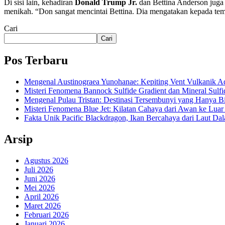
Di sisi lain, kehadiran
Donald Trump Jr.
dan Bettina Anderson juga 
menikah. “Don sangat mencintai Bettina. Dia mengatakan kepada teman
Cari
Cari
Pos Terbaru
Mengenal Austinograea Yunohanae: Kepiting Vent Vulkanik Ad
Misteri Fenomena Bannock Sulfide Gradient dan Mineral Sulfi
Mengenal Pulau Tristan: Destinasi Tersembunyi yang Hanya B
Misteri Fenomena Blue Jet: Kilatan Cahaya dari Awan ke Lua
Fakta Unik Pacific Blackdragon, Ikan Bercahaya dari Laut Da
Arsip
Agustus 2026
Juli 2026
Juni 2026
Mei 2026
April 2026
Maret 2026
Februari 2026
Januari 2026