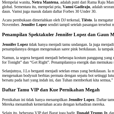
Mempelai wanita,
Netra Mantena
, adalah putri dari Rama Raju Ma
global. Sementara itu, mempelai pria,
Vamsi Gadiraju
, adalah seora
daun. Vamsi juga masuk dalam daftar Forbes 30 Under 30.
Acara pembukaan dimeriahkan oleh DJ terkenal,
Tiësto
. Ia mengatur
November.
Jennifer Lopez
sendiri tampil setelah pasangan tersebut
Penampilan Spektakuler Jennifer Lopez dan Gaun
Jennifer Lopez
tidak hanya menjadi tamu undangan. Ia juga menjad
penampilannya dengan mengenakan saree pink berkilauan. Ia tampak
Namun, ia segera berganti menjadi beberapa kostum panggung yang 
for Tonight” dan “Get Right”. Penampilannya energik dan memukau s
Selanjutnya, J.Lo berganti menjadi setelan emas yang berkilauan. I
mengenakan bodysuit berhias permata dengan sepatu bot setinggi lutu
bersatu pada hari yang indah ini, dan Tuhan memberkati kita semua,” 
Daftar Tamu VIP dan Kue Pernikahan Megah
Pernikahan ini tidak hanya menampilkan
Jennifer Lopez
. Daftar ta
Mereka menambah kemeriahan acara dengan kehadiran mereka.
Selain itu, beberapa VIP dari Barat juga hadir.
Donald Trump Jr.
dan