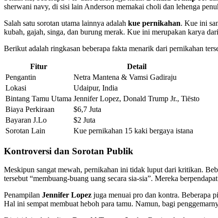
sherwani navy, di sisi lain Anderson memakai choli dan lehenga pen
Salah satu sorotan utama lainnya adalah
kue pernikahan
. Kue ini s
kubah, gajah, singa, dan burung merak. Kue ini merupakan karya dari
Berikut adalah ringkasan beberapa fakta menarik dari pernikahan ters
Fitur
Detail
Pengantin
Netra Mantena & Vamsi Gadiraju
Lokasi
Udaipur, India
Bintang Tamu Utama
Jennifer Lopez, Donald Trump Jr., Tiësto
Biaya Perkiraan
$6,7 Juta
Bayaran J.Lo
$2 Juta
Sorotan Lain
Kue pernikahan 15 kaki bergaya istana
Kontroversi dan Sorotan Publik
Meskipun sangat mewah, pernikahan ini tidak luput dari kritikan. Be
tersebut “membuang-buang uang secara sia-sia”. Mereka berpendapat 
Penampilan
Jennifer Lopez
juga menuai pro dan kontra. Beberapa pi
Hal ini sempat membuat heboh para tamu. Namun, bagi penggemarnya, p