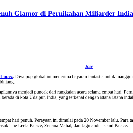
enuh Glamor di Pernikahan Miliarder Indi
Jose
 Lopez
. Diva pop global ini menerima bayaran fantastis untuk manggu
bintang.
pilannya menjadi puncak dari rangkaian acara selama empat hari. Per
a berada di kota Udaipur, India, yang terkenal dengan istana-istana ind
a empat hari penuh. Perayaan ini dimulai pada 20 November lalu. Par
masuk The Leela Palace, Zenana Mahal, dan Jagmandir Island Palace.