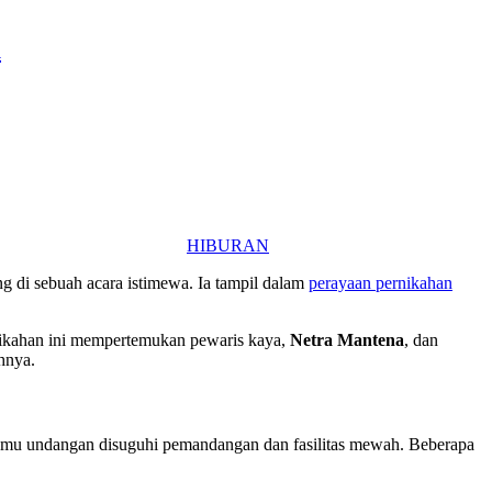
a
HIBURAN
ng di sebuah acara istimewa. Ia tampil dalam
perayaan pernikahan
nikahan ini mempertemukan pewaris kaya,
Netra Mantena
, dan
ahnya.
a tamu undangan disuguhi pemandangan dan fasilitas mewah. Beberapa