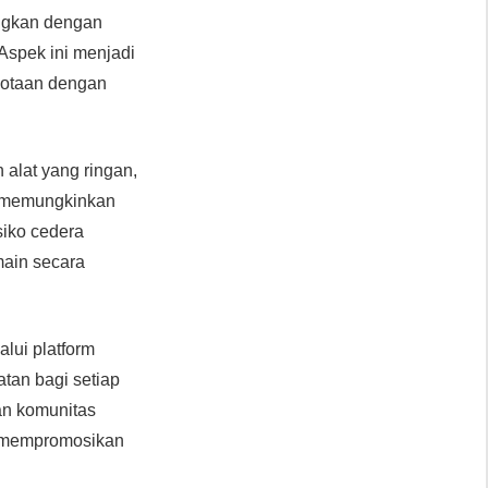
dingkan dengan
Aspek ini menjadi
rkotaan dengan
 alat yang ringan,
i memungkinkan
siko cedera
main secara
lui platform
atan bagi setiap
an komunitas
a mempromosikan