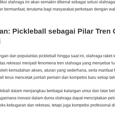
diksi olahraga ini akan semakin dikenal sebagai solusi olahrag
 bermanfaat, terutama bagi masyarakat perkotaan dengan wak
n: Pickleball sebagai Pilar Tren
i
an dan popularitas pickleball hingga saat ini, olahraga raket i
vitas rekreasi menjadi fenomena tren olahraga yang menyebar lu
 oleh kemudahan akses, aturan yang sederhana, serta manfaat
ball terus mencetak jumlah pemain dan kompetisi baru setiap ta
leball dalam menjangkau berbagai kalangan umur dan latar bel
gaimana inovasi dalam dunia olahraga dapat menciptakan pelu
ks kebugaran dan rekreasi, tetapi juga kompetisi profesional 