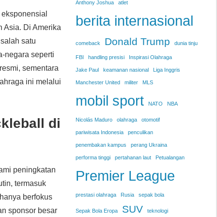
Anthony Joshua
atlet
n eksponensial
berita internasional
n Asia. Di Amerika
Donald Trump
 salah satu
comeback
dunia tinju
a-negara seperti
FBI
handling presisi
Inspirasi Olahraga
resmi, sementara
Jake Paul
keamanan nasional
Liga Inggris
ahraga ini melalui
Manchester United
militer
MLS
mobil sport
NATO
NBA
leball di
Nicolás Maduro
olahraga
otomotif
pariwisata Indonesia
penculikan
penembakan kampus
perang Ukraina
performa tinggi
pertahanan laut
Petualangan
ami peningkatan
Premier League
utin, termasuk
prestasi olahraga
Rusia
sepak bola
k hanya berfokus
SUV
an sponsor besar
Sepak Bola Eropa
teknologi