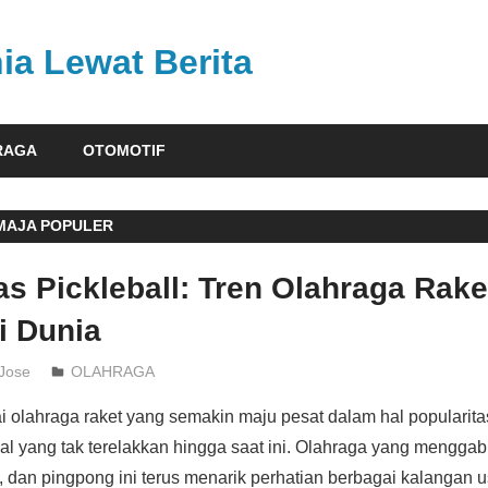
ia Lewat Berita
RAGA
OTOMOTIF
MAJA POPULER
as Pickleball: Tren Olahraga Rake
i Dunia
Jose
OLAHRAGA
i olahraga raket yang semakin maju pesat dalam hal popularita
bal yang tak terelakkan hingga saat ini. Olahraga yang mengg
s, dan pingpong ini terus menarik perhatian berbagai kalangan 