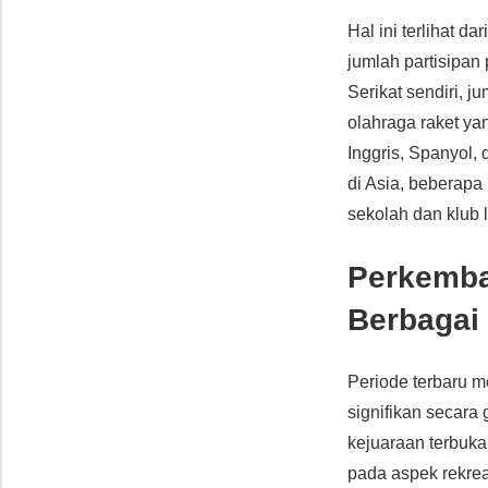
Hal ini terlihat 
jumlah partisipan 
Serikat sendiri, 
olahraga raket ya
Inggris, Spanyol
di Asia, beberapa
sekolah dan klub l
Perkemba
Berbagai
Periode terbaru 
signifikan secara 
kejuaraan terbuka 
pada aspek rekre