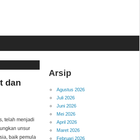
Arsip
t dan
Agustus 2026
Juli 2026
Juni 2026
Mei 2026
s, telah menjadi
April 2026
abungkan unsur
Maret 2026
usia, baik pemula
Februari 2026