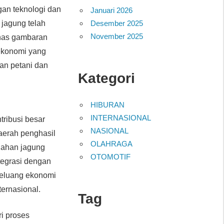
gan teknologi dan
Januari 2026
Desember 2025
 jagung telah
November 2025
bahas gambaran
 ekonomi yang
aan petani dan
Kategori
HIBURAN
INTERNASIONAL
ribusi besar
NASIONAL
aerah penghasil
OLAHRAGA
lahan jagung
OTOMOTIF
tegrasi dengan
peluang ekonomi
ernasional.
Tag
ri proses