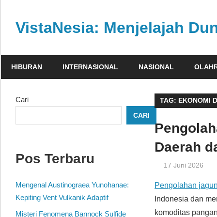
Skip
to
VistaNesia: Menjelajah Dun
content
Informasi
nasional
HIBURAN
INTERNASIONAL
NASIONAL
OLAH
dan
global
dalam
Cari
TAG:
EKONOMI 
satu
CARI
platform
Pengolah
informatif
Daerah d
Pos Terbaru
17 Juni 2026
Mengenal Austinograea Yunohanae:
Pengolahan jagu
Kepiting Vent Vulkanik Adaptif
Indonesia dan me
komoditas pangan 
Misteri Fenomena Bannock Sulfide