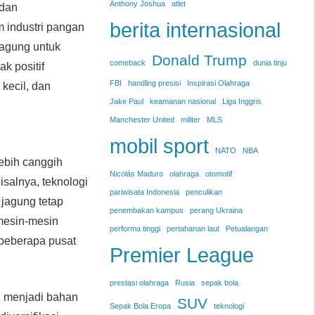
Anthony Joshua
atlet
 dan
berita internasional
 industri pangan
jagung untuk
Donald Trump
comeback
dunia tinju
k positif
FBI
handling presisi
Inspirasi Olahraga
kecil, dan
Jake Paul
keamanan nasional
Liga Inggris
Manchester United
militer
MLS
mobil sport
NATO
NBA
ebih canggih
Nicolás Maduro
olahraga
otomotif
isalnya, teknologi
pariwisata Indonesia
penculikan
jagung tetap
penembakan kampus
perang Ukraina
 mesin-mesin
performa tinggi
pertahanan laut
Petualangan
 beberapa pusat
Premier League
prestasi olahraga
Rusia
sepak bola
g menjadi bahan
SUV
Sepak Bola Eropa
teknologi