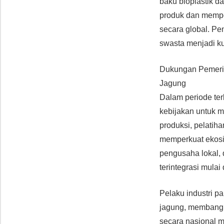
baku bioplastik d
produk dan mempe
secara global. Pe
swasta menjadi ku
Dukungan Pemerin
Jagung
Dalam periode ter
kebijakan untuk 
produksi, pelatih
memperkuat ekosis
pengusaha lokal, 
terintegrasi mulai
Pelaku industri 
jagung, membangun
secara nasional 