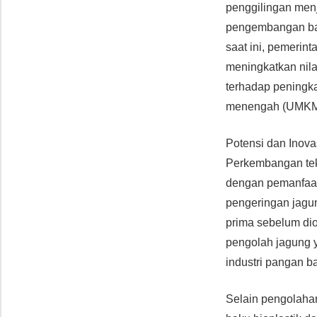
penggilingan menj
pengembangan bah
saat ini, pemerin
meningkatkan nila
terhadap peningka
menengah (UMKM) y
Potensi dan Inov
Perkembangan tek
dengan pemanfaata
pengeringan jagu
prima sebelum dio
pengolah jagung y
industri pangan b
Selain pengolahan