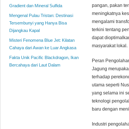
pangan, pakan te
Gradient dan Mineral Sulfida
meningkatnya kesa
Mengenal Pulau Tristan: Destinasi
mengalami transfo
Tersembunyi yang Hanya Bisa
terkini tentang p
Dijangkau Kapal
dapat dioptimalka
Misteri Fenomena Blue Jet: Kilatan
masyarakat lokal.
Cahaya dari Awan ke Luar Angkasa
Fakta Unik Pacific Blackdragon, Ikan
Peran Pengolaha
Bercahaya dari Laut Dalam
Jagung merupakan
terhadap perekono
utama seperti Nu
yang selama ini s
teknologi pengola
baru dengan menin
Industri pengolah