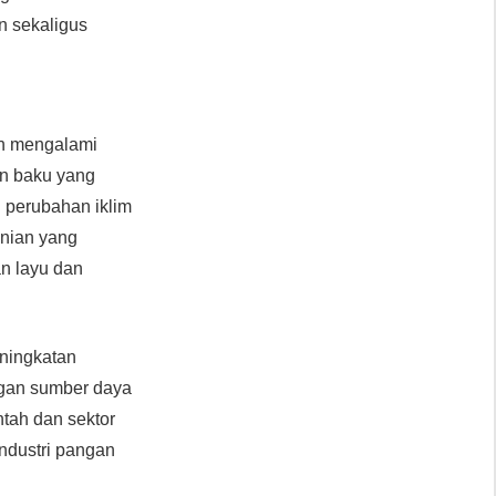
n sekaligus
ih mengalami
an baku yang
n perubahan iklim
anian yang
an layu dan
ningkatan
ngan sumber daya
ntah dan sektor
industri pangan