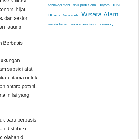
iversifikasi
teknologi mobil
tinju profesional
Toyota
Turki
konomi hijau
Wisata Alam
Ukraina
Venezuela
s, dan sektor
wisata bahari
wisata jawa timur
Zelensky
an jagung.
n Berbasis
 dukungan
m subsidi alat
atian utama untuk
n antara petani,
ai nilai yang
uk baru berbasis
n distribusi
g olahan di