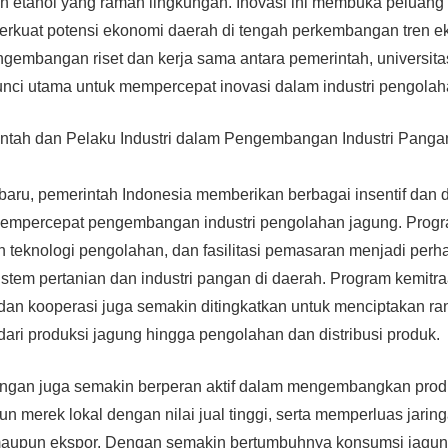
an etanol yang ramah lingkungan. Inovasi ini membuka peluang d
rkuat potensi ekonomi daerah di tengah perkembangan tren e
ngembangan riset dan kerja sama antara pemerintah, universita
nci utama untuk mempercepat inovasi dalam industri pengolah
tah dan Pelaku Industri dalam Pengembangan Industri Panga
baru, pemerintah Indonesia memberikan berbagai insentif dan
mempercepat pengembangan industri pengolahan jagung. Progra
an teknologi pengolahan, dan fasilitasi pemasaran menjadi perh
tem pertanian dan industri pangan di daerah. Program kemitraa
dan kooperasi juga semakin ditingkatkan untuk menciptakan rant
 dari produksi jagung hingga pengolahan dan distribusi produk.
pangan juga semakin berperan aktif dalam mengembangkan prod
 merek lokal dengan nilai jual tinggi, serta memperluas jaringa
maupun ekspor. Dengan semakin bertumbuhnya konsumsi jagun