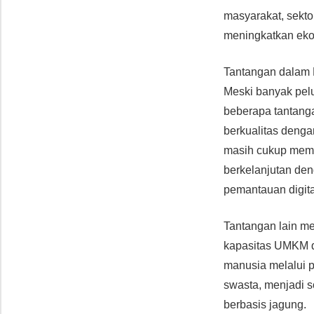
masyarakat, sekto
meningkatkan eko
Tantangan dalam
Meski banyak pel
beberapa tantanga
berkualitas denga
masih cukup memen
berkelanjutan deng
pemantauan digita
Tantangan lain m
kapasitas UMKM d
manusia melalui p
swasta, menjadi s
berbasis jagung.