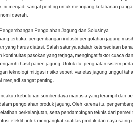
r ini menjadi sangat penting untuk menopang ketahanan panga
nomi daerah.
 Pengembangan Pengolahan Jagung dan Solusinya
uang terbuka, pengembangan industri pengolahan jagung mas
n yang harus diatasi. Salah satunya adalah ketersediaan bah
n kontinuitas pasokan yang terjaga, mengingat faktor cuaca da
garuhi hasil panen jagung. Untuk itu, penguatan sistem pert
an teknologi mitigasi risiko seperti varietas jagung unggul tah
l menjadi sangat penting.
encakup kebutuhan sumber daya manusia yang terampil dan pe
alam pengolahan produk jagung. Oleh karena itu, pengemba
elatihan berkelanjutan, serta pendampingan teknis dari pemeri
olusi efektif untuk mengangkat kualitas produk dan daya saing 