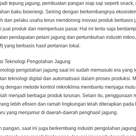
adi tepung jagung, pembuatan pangan siap saji seperti snack,
an baku bioenergi. Seiring dengan berkembangnya ekosistem
tah dan pelaku usaha terus mendorong inovasi produk berbasis 
i jual produk dan memperluas pasar. Hal ini tentu saja berdampa
tan pendapatan petani jagung dan pertumbuhan industri mikro, 
ang berbasis hasil pertanian lokal.
asi Teknologi Pengolahan Jagung
nologi pengolahan jagung saat ini sudah memasuki era yang l
n teknologi digital dan automatisasi dalam proses produksi. M
ng dengan metode kontrol mikroklima membantu menjaga mutu 
lah menjadi berbagai produk turunan. Selain itu, penggunaan
ang lebih efisien dan ramah lingkungan telah diterapkan pada
aru yang menjamur di daerah-daerah penghasil jagung.
 pangan, saat ini juga berkembang industri pengolahan jagun