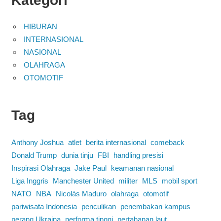
Kategori
HIBURAN
INTERNASIONAL
NASIONAL
OLAHRAGA
OTOMOTIF
Tag
Anthony Joshua
atlet
berita internasional
comeback
Donald Trump
dunia tinju
FBI
handling presisi
Inspirasi Olahraga
Jake Paul
keamanan nasional
Liga Inggris
Manchester United
militer
MLS
mobil sport
NATO
NBA
Nicolás Maduro
olahraga
otomotif
pariwisata Indonesia
penculikan
penembakan kampus
perang Ukraina
performa tinggi
pertahanan laut