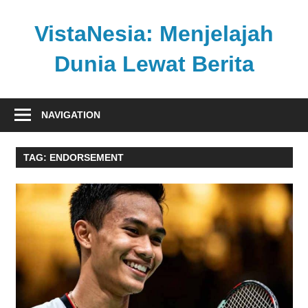
Skip
to
VistaNesia: Menjelajah
content
Dunia Lewat Berita
Informasi
nasional
NAVIGATION
dan
global
TAG:
ENDORSEMENT
dalam
satu
platform
informatif