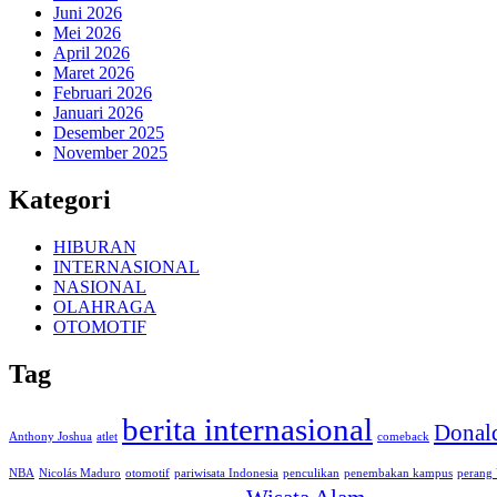
Juni 2026
Mei 2026
April 2026
Maret 2026
Februari 2026
Januari 2026
Desember 2025
November 2025
Kategori
HIBURAN
INTERNASIONAL
NASIONAL
OLAHRAGA
OTOMOTIF
Tag
berita internasional
Donal
Anthony Joshua
atlet
comeback
NBA
Nicolás Maduro
otomotif
pariwisata Indonesia
penculikan
penembakan kampus
perang 