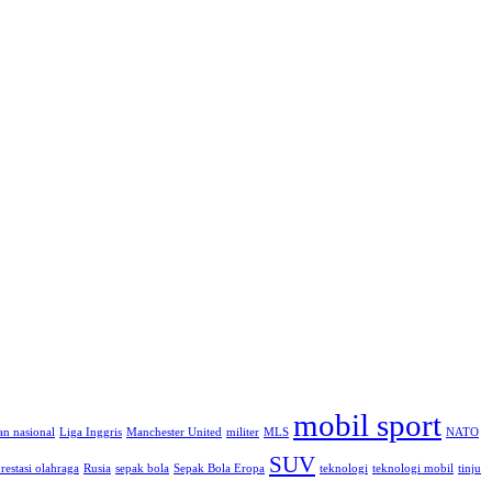
mobil sport
n nasional
Liga Inggris
Manchester United
militer
MLS
NATO
SUV
restasi olahraga
Rusia
sepak bola
Sepak Bola Eropa
teknologi
teknologi mobil
tinju