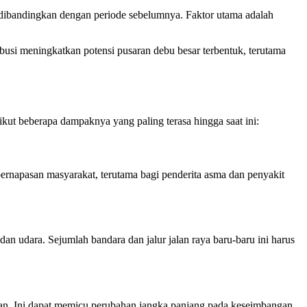
dibandingkan dengan periode sebelumnya. Faktor utama adalah
usi meningkatkan potensi pusaran debu besar terbentuk, terutama
kut beberapa dampaknya yang paling terasa hingga saat ini:
pernapasan masyarakat, terutama bagi penderita asma dan penyakit
an udara. Sejumlah bandara dan jalur jalan raya baru-baru ini harus
han. Ini dapat memicu perubahan jangka panjang pada keseimbangan