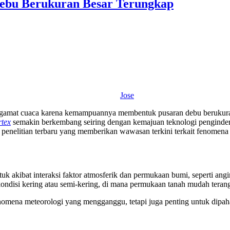
Debu Berukuran Besar Terungkap
Jose
engamat cuaca karena kemampuannya membentuk pusaran debu berukura
rtex
semakin berkembang seiring dengan kemajuan teknologi pengindera
 penelitian terbaru yang memberikan wawasan terkini terkait fenomena 
tuk akibat interaksi faktor atmosferik dan permukaan bumi, seperti an
kondisi kering atau semi-kering, di mana permukaan tanah mudah terang
omena meteorologi yang mengganggu, tetapi juga penting untuk dipa