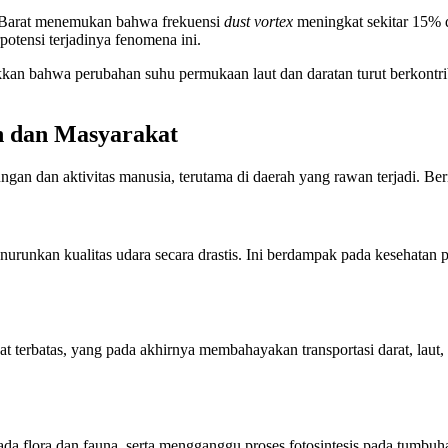
ia Barat menemukan bahwa frekuensi
dust vortex
meningkat sekitar 15% 
potensi terjadinya fenomena ini.
kan bahwa perubahan suhu permukaan laut dan daratan turut berkontrib
n dan Masyarakat
n dan aktivitas manusia, terutama di daerah yang rawan terjadi. Beri
urunkan kualitas udara secara drastis. Ini berdampak pada kesehatan 
terbatas, yang pada akhirnya membahayakan transportasi darat, laut, d
ada flora dan fauna, serta mengganggu proses fotosintesis pada tumbu