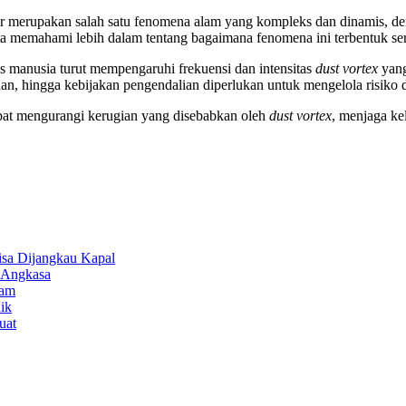
 merupakan salah satu fenomena alam yang kompleks dan dinamis, den
ita memahami lebih dalam tentang bagaimana fenomena ini terbentuk s
 manusia turut mempengaruhi frekuensi dan intensitas
dust vortex
yang
an, hingga kebijakan pengendalian diperlukan untuk mengelola risiko
pat mengurangi kerugian yang disebabkan oleh
dust vortex
, menjaga ke
isa Dijangkau Kapal
r Angkasa
lam
ik
uat