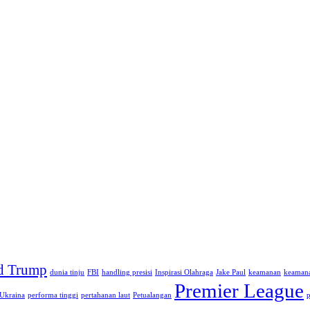
d Trump
dunia tinju
FBI
handling presisi
Inspirasi Olahraga
Jake Paul
keamanan
keamana
Premier League
Ukraina
performa tinggi
pertahanan laut
Petualangan
p