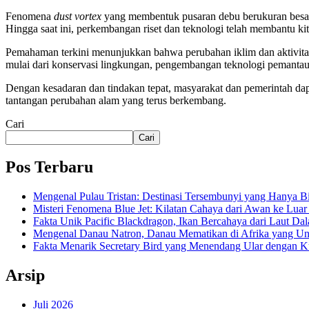
Fenomena
dust vortex
yang membentuk pusaran debu berukuran besar
Hingga saat ini, perkembangan riset dan teknologi telah membantu k
Pemahaman terkini menunjukkan bahwa perubahan iklim dan aktivitas
mulai dari konservasi lingkungan, pengembangan teknologi pemantau
Dengan kesadaran dan tindakan tepat, masyarakat dan pemerintah da
tantangan perubahan alam yang terus berkembang.
Cari
Cari
Pos Terbaru
Mengenal Pulau Tristan: Destinasi Tersembunyi yang Hanya B
Misteri Fenomena Blue Jet: Kilatan Cahaya dari Awan ke Lua
Fakta Unik Pacific Blackdragon, Ikan Bercahaya dari Laut Da
Mengenal Danau Natron, Danau Mematikan di Afrika yang Un
Fakta Menarik Secretary Bird yang Menendang Ular dengan K
Arsip
Juli 2026