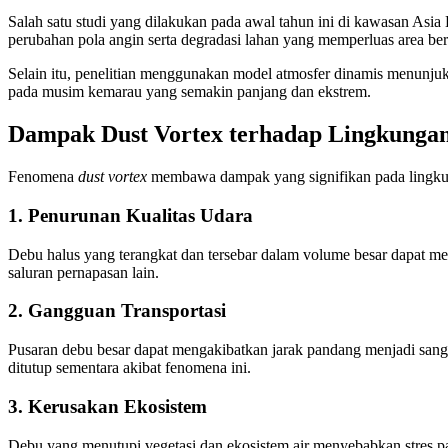
Salah satu studi yang dilakukan pada awal tahun ini di kawasan As
perubahan pola angin serta degradasi lahan yang memperluas area ber
Selain itu, penelitian menggunakan model atmosfer dinamis menunjuk
pada musim kemarau yang semakin panjang dan ekstrem.
Dampak Dust Vortex terhadap Lingkunga
Fenomena
dust vortex
membawa dampak yang signifikan pada lingkunga
1. Penurunan Kualitas Udara
Debu halus yang terangkat dan tersebar dalam volume besar dapat men
saluran pernapasan lain.
2. Gangguan Transportasi
Pusaran debu besar dapat mengakibatkan jarak pandang menjadi sangat 
ditutup sementara akibat fenomena ini.
3. Kerusakan Ekosistem
Debu yang menutupi vegetasi dan ekosistem air menyebabkan stres p