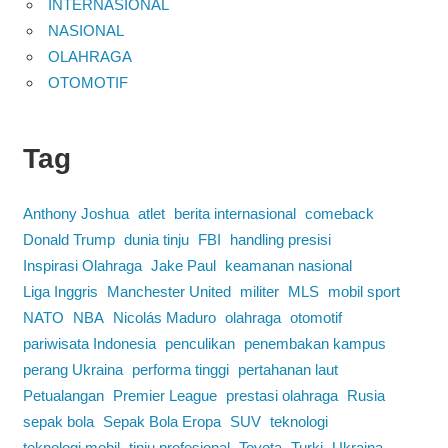
INTERNASIONAL
NASIONAL
OLAHRAGA
OTOMOTIF
Tag
Anthony Joshua
atlet
berita internasional
comeback
Donald Trump
dunia tinju
FBI
handling presisi
Inspirasi Olahraga
Jake Paul
keamanan nasional
Liga Inggris
Manchester United
militer
MLS
mobil sport
NATO
NBA
Nicolás Maduro
olahraga
otomotif
pariwisata Indonesia
penculikan
penembakan kampus
perang Ukraina
performa tinggi
pertahanan laut
Petualangan
Premier League
prestasi olahraga
Rusia
sepak bola
Sepak Bola Eropa
SUV
teknologi
teknologi mobil
tinju profesional
Toyota
Turki
Ukraina