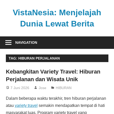
Skip
to
VistaNesia: Menjelajah
content
Dunia Lewat Berita
Informasi
nasional
NAVIGATION
dan
global
TAG:
HIBURAN PERJALANAN
dalam
satu
Kebangkitan Variety Travel: Hiburan
platform
Perjalanan dan Wisata Unik
informatif
7 Juni 2026
Jose
HIBURAN
Dalam beberapa waktu terakhir, tren hiburan perjalanan
atau
variety travel
semakin mendapatkan tempat di hati
masyarakat luas. Program variety travel yang