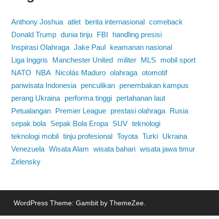
Anthony Joshua
atlet
berita internasional
comeback
Donald Trump
dunia tinju
FBI
handling presisi
Inspirasi Olahraga
Jake Paul
keamanan nasional
Liga Inggris
Manchester United
militer
MLS
mobil sport
NATO
NBA
Nicolás Maduro
olahraga
otomotif
pariwisata Indonesia
penculikan
penembakan kampus
perang Ukraina
performa tinggi
pertahanan laut
Petualangan
Premier League
prestasi olahraga
Rusia
sepak bola
Sepak Bola Eropa
SUV
teknologi
teknologi mobil
tinju profesional
Toyota
Turki
Ukraina
Venezuela
Wisata Alam
wisata bahari
wisata jawa timur
Zelensky
WordPress Theme: Gambit by ThemeZee.