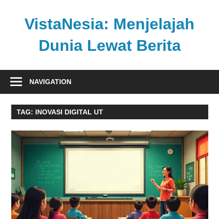
Skip
to
VistaNesia: Menjelajah
content
Dunia Lewat Berita
Informasi
nasional
NAVIGATION
dan
global
TAG:
INOVASI DIGITAL UT
dalam
satu
platform
informatif