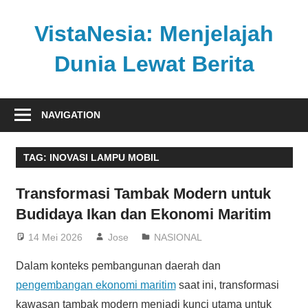
Skip
to
VistaNesia: Menjelajah
content
Dunia Lewat Berita
Informasi
nasional
NAVIGATION
dan
global
TAG:
INOVASI LAMPU MOBIL
dalam
satu
Transformasi Tambak Modern untuk
platform
Budidaya Ikan dan Ekonomi Maritim
informatif
14 Mei 2026
Jose
NASIONAL
Dalam konteks pembangunan daerah dan
pengembangan ekonomi maritim
saat ini, transformasi
kawasan tambak modern menjadi kunci utama untuk