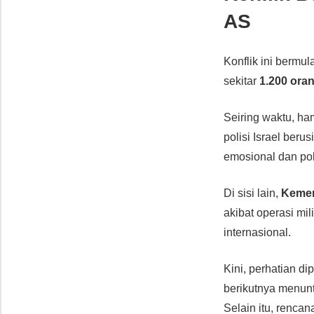
AS
Konflik ini bermul
sekitar
1.200 ora
Seiring waktu, ha
polisi Israel ber
emosional dan poli
Di sisi lain,
Kemen
akibat operasi mil
internasional.
Kini, perhatian di
berikutnya menun
Selain itu, renca