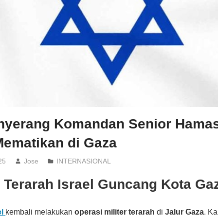
enyerang Komandan Senior Hama
Mematikan di Gaza
25
Jose
INTERNASIONAL
 Terarah Israel Guncang Kota Ga
el
kembali melakukan
operasi militer terarah
di
Jalur Gaza
. Ka