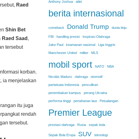
Anthony Joshua
atlet
ersebut,
Raed
berita internasional
Donald Trump
comeback
dunia tinju
jen
Shin Bet
FBI
handling presisi
Inspirasi Olahraga
 Raed Saad
,
Jake Paul
keamanan nasional
Liga Inggris
an tersebut
Manchester United
militer
MLS
mobil sport
NATO
NBA
nformasi korban.
Nicolás Maduro
olahraga
otomotif
t, ia menjelaskan
pariwisata Indonesia
penculikan
penembakan kampus
perang Ukraina
performa tinggi
pertahanan laut
Petualangan
angan itu juga
Premier League
berpangkat rendah
gan tersebut.
prestasi olahraga
Rusia
sepak bola
SUV
Sepak Bola Eropa
teknologi