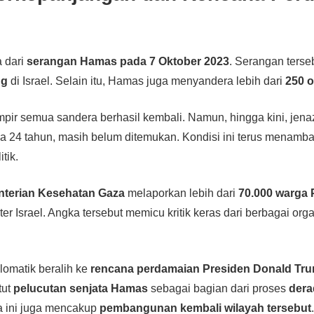
a dari
serangan Hamas pada 7 Oktober 2023
. Serangan ters
ng
di Israel. Selain itu, Hamas juga menyandera lebih dari
250 
mpir semua sandera berhasil kembali. Namun, hingga kini, jen
usia 24 tahun, masih belum ditemukan. Kondisi ini terus menamb
tik.
terian Kesehatan Gaza
melaporkan lebih dari
70.000 warga 
iter Israel. Angka tersebut memicu kritik keras dari berbagai org
plomatik beralih ke
rencana perdamaian Presiden Donald Tr
tut
pelucutan senjata Hamas
sebagai bagian dari proses
dera
na ini juga mencakup
pembangunan kembali wilayah tersebut