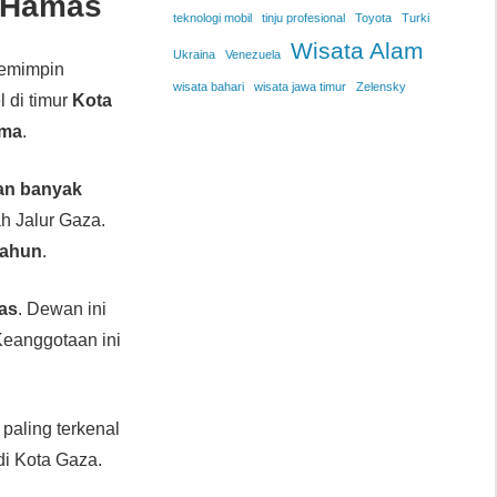
r Hamas
teknologi mobil
tinju profesional
Toyota
Turki
Wisata Alam
Ukraina
Venezuela
memimpin
wisata bahari
wisata jawa timur
Zelensky
l di timur
Kota
ama
.
an banyak
h Jalur Gaza.
tahun
.
as
. Dewan ini
Keanggotaan ini
 paling terkenal
i Kota Gaza.