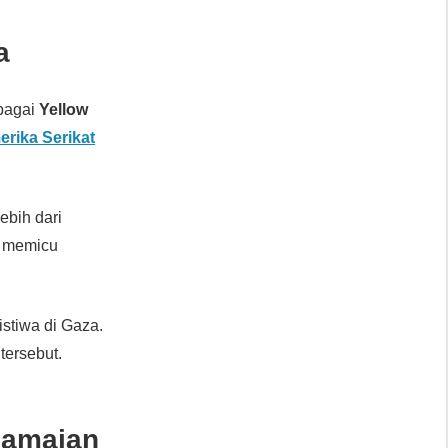
a
ebagai
Yellow
rika Serikat
ebih dari
lu memicu
stiwa di Gaza.
tersebut.
damaian