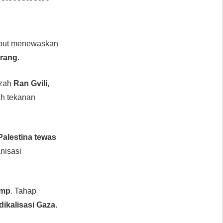
ebut menewaskan
orang
.
azah
Ran Gvili
,
ah tekanan
Palestina tewas
anisasi
ump
. Tahap
dikalisasi Gaza
.
.