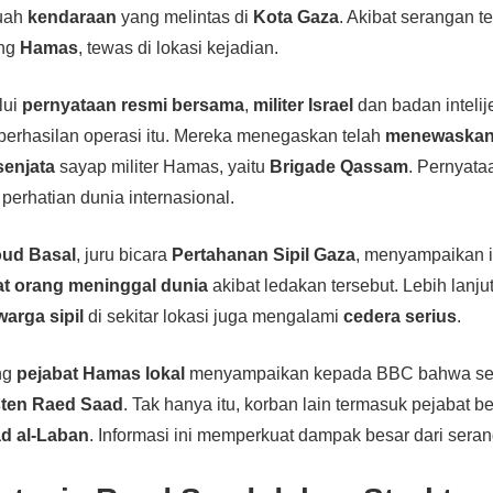
uah
kendaraan
yang melintas di
Kota Gaza
. Akibat serangan t
ing
Hamas
, tewas di lokasi kejadian.
lui
pernyataan resmi bersama
,
militer Israel
dan badan inteli
berhasilan operasi itu. Mereka menegaskan telah
menewaskan
senjata
sayap militer Hamas, yaitu
Brigade Qassam
. Pernyata
perhatian dunia internasional.
ud Basal
, juru bicara
Pertahanan Sipil Gaza
, menyampaikan i
t orang meninggal dunia
akibat ledakan tersebut. Lebih lanju
warga sipil
di sekitar lokasi juga mengalami
cedera serius
.
ang
pejabat Hamas lokal
menyampaikan kepada BBC bahwa ser
sten Raed Saad
. Tak hanya itu, korban lain termasuk pejabat 
d al-Laban
. Informasi ini memperkuat dampak besar dari seran