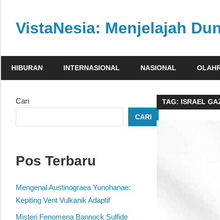
Skip
to
VistaNesia: Menjelajah Dun
content
Informasi
nasional
HIBURAN
INTERNASIONAL
NASIONAL
OLAH
dan
global
dalam
Cari
TAG:
ISRAEL GA
satu
CARI
platform
informatif
Pos Terbaru
Mengenal Austinograea Yunohanae:
Kepiting Vent Vulkanik Adaptif
Misteri Fenomena Bannock Sulfide