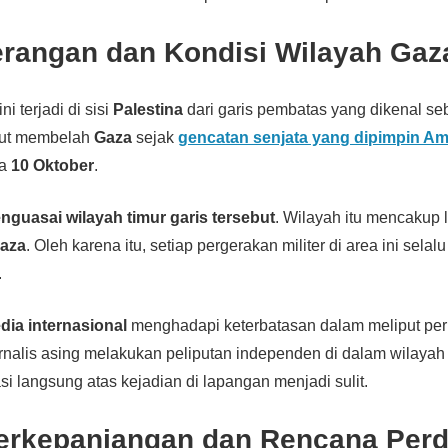
erangan dan Kondisi Wilayah Gaz
i terjadi di sisi
Palestina
dari garis pembatas yang dikenal s
ebut membelah
Gaza
sejak
gencatan senjata yang dipimpin Ame
da
10 Oktober
.
enguasai wilayah timur garis tersebut
. Wilayah itu mencakup l
Gaza
. Oleh karena itu, setiap pergerakan militer di area ini sela
.
dia internasional
menghadapi keterbatasan dalam meliput peri
urnalis asing melakukan peliputan independen di dalam wilayah 
asi langsung atas kejadian di lapangan menjadi sulit.
Berkepanjangan dan Rencana Per