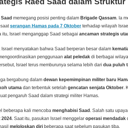
rategis Raed Saad dalam Struktu
 Saad
memegang posisi penting dalam
Brigade Qassam
. Ia 
 saat
serangan Hamas pada 7 Oktober
terhadap wilayah Israe
a itu, Israel menganggap Saad sebagai
ancaman strategis ut
ak Israel menyatakan bahwa Saad berperan besar dalam
kemati
a mengoordinasikan penggunaan
alat peledak
di berbagai wilaya
ersebut, Israel terus memburunya selama lebih dari
dua puluh 
 juga bergabung dalam
dewan kepemimpinan militer baru Ham
okoh utama
dan terbentuk setelah
gencatan senjata Oktober
. 
at pengaruh Saad dalam strategi militer Hamas.
el beberapa kali mencoba
menghabisi Saad
. Salah satu upaya
t 2024
. Saat itu, pasukan Israel menggelar
operasi mendadak
d
hasil
meloloskan diri
beberapa saat sebelum pasukan tiba.