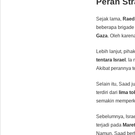
Peran St
Sejak lama,
Raed
beberapa brigade
Gaza
. Oleh karen
Lebih lanjut, pih
tentara Israel
. I
Akibat perannya t
Selain itu, Saad
terdiri dari
lima t
semakin memperku
Sebelumnya, Isra
terjadi pada
Mare
Namun, Saad ber