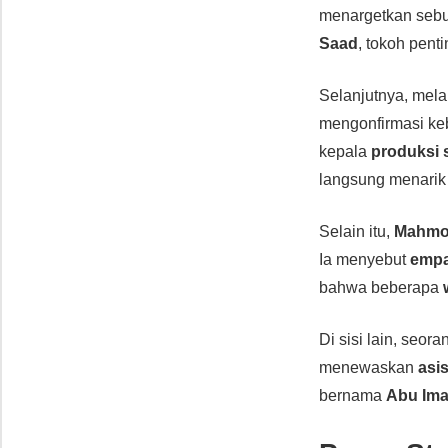
menargetkan seb
Saad
, tokoh pent
Selanjutnya, mela
mengonfirmasi ke
kepala
produksi 
langsung menarik 
Selain itu,
Mahmo
Ia menyebut
empa
bahwa beberapa
Di sisi lain, seor
menewaskan
asi
bernama
Abu Ima