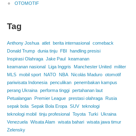
OTOMOTIF
Tag
Anthony Joshua
atlet
berita internasional
comeback
Donald Trump
dunia tinju
FBI
handling presisi
Inspirasi Olahraga
Jake Paul
keamanan
keamanan nasional
Liga Inggris
Manchester United
militer
MLS
mobil sport
NATO
NBA
Nicolás Maduro
otomotif
pariwisata Indonesia
penculikan
penembakan kampus
perang Ukraina
performa tinggi
pertahanan laut
Petualangan
Premier League
prestasi olahraga
Rusia
sepak bola
Sepak Bola Eropa
SUV
teknologi
teknologi mobil
tinju profesional
Toyota
Turki
Ukraina
Venezuela
Wisata Alam
wisata bahari
wisata jawa timur
Zelensky