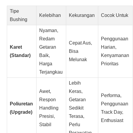
Tipe
Kelebihan
Kekurangan
Cocok Untuk
Bushing
Nyaman,
Redam
Penggunaan
Cepat Aus,
Karet
Getaran
Harian,
Bisa
(Standar)
Baik,
Kenyamanan
Melunak
Harga
Prioritas
Terjangkau
Lebih
Awet,
Keras,
Performa,
Respon
Getaran
Poliuretan
Penggunaan
Handling
Sedikit
(Upgrade)
Track Day,
Presisi,
Terasa,
Enthusiast
Stabil
Perlu
Perawatan