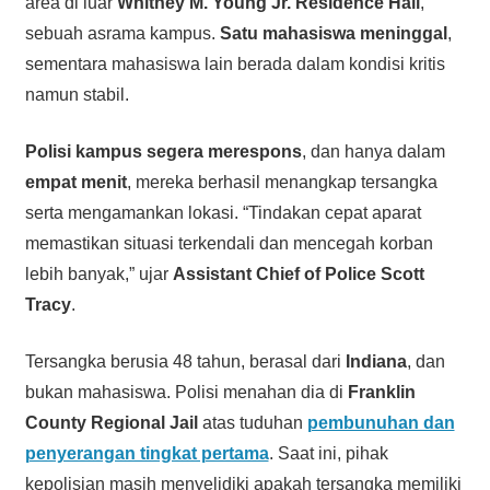
area di luar
Whitney M. Young Jr. Residence Hall
,
sebuah asrama kampus.
Satu mahasiswa meninggal
,
sementara mahasiswa lain berada dalam kondisi kritis
namun stabil.
Polisi kampus segera merespons
, dan hanya dalam
empat menit
, mereka berhasil menangkap tersangka
serta mengamankan lokasi. “Tindakan cepat aparat
memastikan situasi terkendali dan mencegah korban
lebih banyak,” ujar
Assistant Chief of Police Scott
Tracy
.
Tersangka berusia 48 tahun, berasal dari
Indiana
, dan
bukan mahasiswa. Polisi menahan dia di
Franklin
County Regional Jail
atas tuduhan
pembunuhan dan
penyerangan tingkat pertama
. Saat ini, pihak
kepolisian masih menyelidiki apakah tersangka memiliki