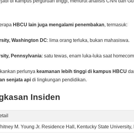
rjadi di kampus perguruan tinggi, menurut analisis CNN dan G
berapa
HBCU lain juga mengalami penembakan
, termasuk:
sity, Washington DC
: lima orang terluka, bukan mahasiswa.
sity, Pennsylvania
: satu tewas, enam luka-luka saat homecom
ekankan perlunya
keamanan lebih tinggi di kampus HBCU
da
an senjata api
di lingkungan pendidikan.
ngkasan Insiden
tail
hitney M. Young Jr. Residence Hall, Kentucky State University, 