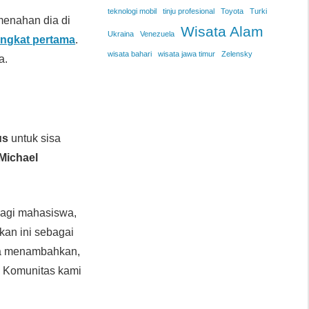
teknologi mobil
tinju profesional
Toyota
Turki
menahan dia di
Wisata Alam
Ukraina
Venezuela
ngkat pertama
.
wisata bahari
wisata jawa timur
Zelensky
a.
us
untuk sisa
 Michael
agi mahasiswa,
an ini sebagai
Ia menambahkan,
. Komunitas kami