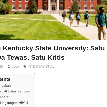
i Kentucky State University: Satu
 Tewas, Satu Kritis
25
Jose
INTERNASIONAL
tents
embakan
p Aktivitas Kampus
Aparat
 Lingkungan HBCU