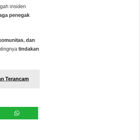
gah insiden
baga penegak
 komunitas, dan
ntingnya
tindakan
an Terancam