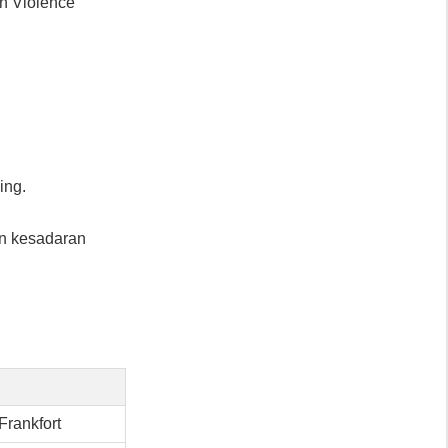
un Violence
ing.
n kesadaran
Frankfort