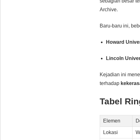
sebagian besar te
Archive.
Baru-baru ini, be
Howard Univer
Lincoln Univer
Kejadian ini men
terhadap
kekeras
Tabel Ri
Elemen
De
Lokasi
W