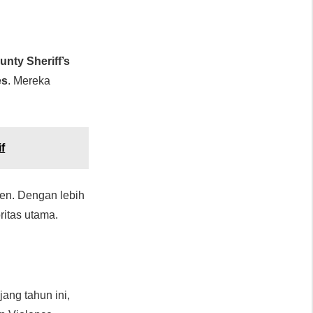
unty Sheriff’s
es
. Mereka
f
en. Dengan lebih
ritas utama.
ang tahun ini,