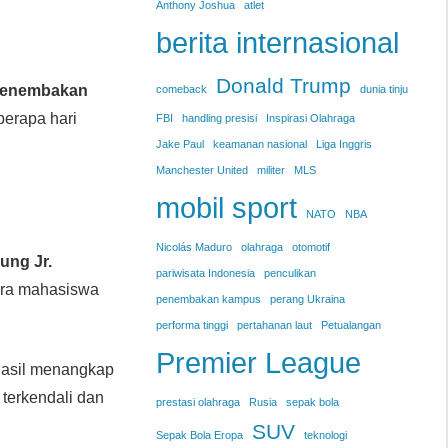
Anthony Joshua
atlet
berita internasional
Donald Trump
enembakan
comeback
dunia tinju
berapa hari
FBI
handling presisi
Inspirasi Olahraga
Jake Paul
keamanan nasional
Liga Inggris
Manchester United
militer
MLS
mobil sport
NATO
NBA
Nicolás Maduro
olahraga
otomotif
ung Jr.
pariwisata Indonesia
penculikan
ara mahasiswa
penembakan kampus
perang Ukraina
performa tinggi
pertahanan laut
Petualangan
Premier League
hasil menangkap
 terkendali dan
prestasi olahraga
Rusia
sepak bola
SUV
Sepak Bola Eropa
teknologi