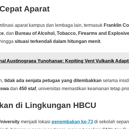
Cepat Aparat
dinasi aparat kampus dan lembaga lain, termasuk
Franklin Co
ce
, dan
Bureau of Alcohol, Tobacco, Firearms and Explosiv
ehingga
situasi terkendali dalam hitungan menit
.
al Austinograea Yunohanae: Kepiting Vent Vulkanik Adapti
n,
tidak ada senjata petugas yang ditembakkan
selama insid
iswa
dan
450 staf
, universitas memastikan keamanan tetap prio
an di Lingkungan HBCU
niversity
menjadi lokasi
penembakan ke-73
di sekolah sepanj