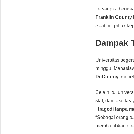
Tersangka berusia
Franklin County 
Saat ini, pihak k
Dampak T
Universitas sege
minggu. Mahasiswa
DeCourcy
, mene
Selain itu, unive
staf, dan fakulta
“tragedi tanpa 
“Sebagai orang tu
membutuhkan doa