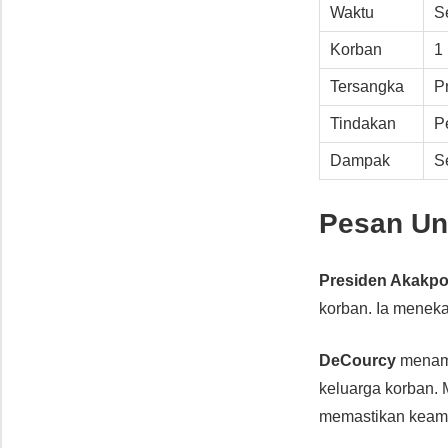
Waktu
S
Korban
1 
Tersangka
P
Tindakan
P
Dampak
S
Pesan Un
Presiden Akakp
korban. Ia menek
DeCourcy
menamb
keluarga korban. 
memastikan keam