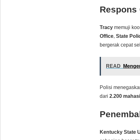
Respons 
Tracy
memuji koor
Office
,
State Poli
bergerak cepat s
READ
Mengen
Polisi menegaska
dari
2.200 mahas
Penembak
Kentucky State U