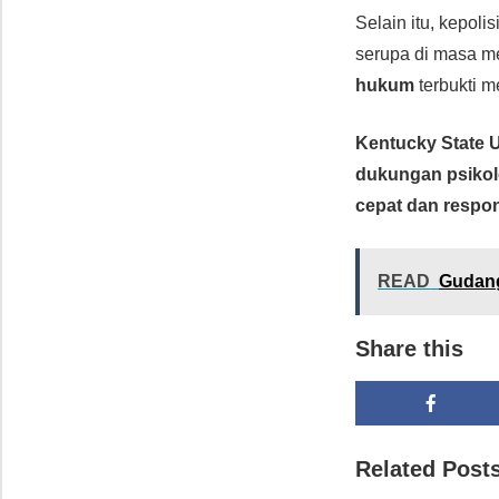
Selain itu, kepol
serupa di masa m
hukum
terbukti 
Kentucky State U
dukungan psikol
cepat dan respon
READ
Gudang
Share this
Related Post