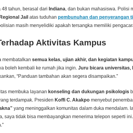
 48 tahun, berasal dari
Indiana
, dan bukan mahasiswa. Polisi 
Regional Jail
atas tuduhan
pembunuhan dan penyerangan ti
epolisian masih menyelidiki apakah tersangka memiliki pengacar
erhadap Aktivitas Kampus
ra membatalkan
semua kelas, ujian akhir, dan kegiatan kamp
 boleh kembali ke rumah jika ingin.
Juru bicara universitas,
kankan, “Panduan tambahan akan segera disampaikan.”
rsitas membuka layanan
konseling dan dukungan psikologis
b
s yang terdampak. Presiden
Koffi C. Akakpo
menyebut penembak
makna”
yang meninggalkan komunitas dalam duka mendalam. 
a, saya tidak bisa membayangkan menerima telepon seperti ini
.”