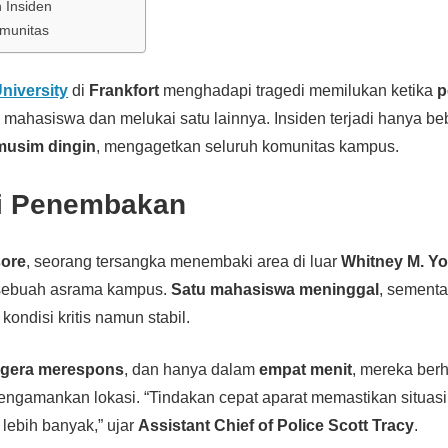
 Insiden
munitas
niversity
di
Frankfort
menghadapi tragedi memilukan ketika
p
ahasiswa dan melukai satu lainnya. Insiden terjadi hanya be
 musim dingin
, mengagetkan seluruh komunitas kampus.
i Penembakan
sore
, seorang tersangka menembaki area di luar
Whitney M. Yo
 sebuah asrama kampus.
Satu mahasiswa meninggal
, sement
kondisi kritis namun stabil.
egera merespons
, dan hanya dalam
empat menit
, mereka ber
engamankan lokasi. “Tindakan cepat aparat memastikan situasi
lebih banyak,” ujar
Assistant Chief of Police Scott Tracy
.