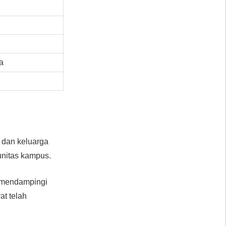
a
 dan keluarga
nitas kampus.
n mendampingi
at telah