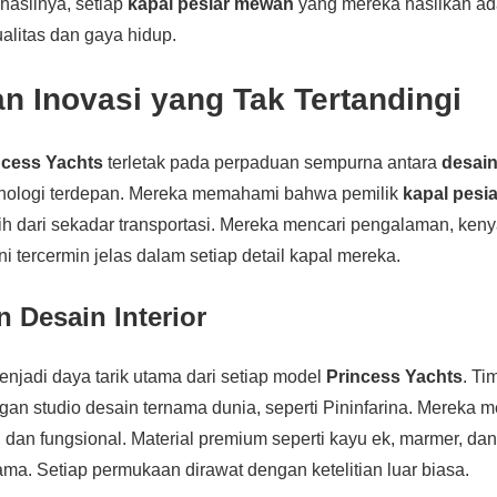
 hasilnya, setiap
kapal pesiar mewah
yang mereka hasilkan ad
ualitas dan gaya hidup.
n Inovasi yang Tak Tertandingi
ncess Yachts
terletak pada perpaduan sempurna antara
desain
nologi terdepan. Mereka memahami bahwa pemilik
kapal pesi
ih dari sekadar transportasi. Mereka mencari pengalaman, ke
 ini tercermin jelas dalam setiap detail kapal mereka.
 Desain Interior
njadi daya tarik utama dari setiap model
Princess Yachts
. Ti
gan studio desain ternama dunia, seperti Pininfarina. Mereka 
 dan fungsional. Material premium seperti kayu ek, marmer, dan 
ma. Setiap permukaan dirawat dengan ketelitian luar biasa.