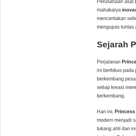
Perusahaan asal
mahakarya
inova
menceritakan sebu
mengupas tuntas
Sejarah 
Perjalanan
Princ
ini berfokus pada
berkembang pesa
setiap kreasi mer
berkembang.
Hari ini,
Princess
modern menjadi sa
tukang ahli dan i