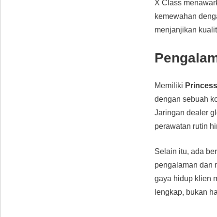
X Class menawark
kemewahan dengan
menjanjikan kuali
Pengalam
Memiliki
Princess
dengan sebuah ko
Jaringan dealer g
perawatan rutin h
Selain itu, ada be
pengalaman dan m
gaya hidup klien
lengkap, bukan han