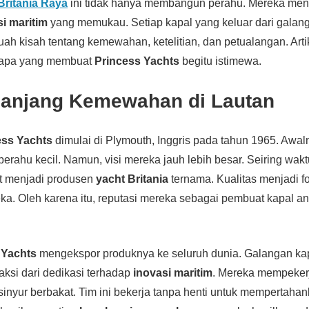
Britania Raya
ini tidak hanya membangun perahu. Mereka men
si maritim
yang memukau. Setiap kapal yang keluar dari galan
ah kisah tentang kemewahan, ketelitian, dan petualangan. Artik
 apa yang membuat
Princess Yachts
begitu istimewa.
Panjang Kemewahan di Lautan
ess Yachts
dimulai di Plymouth, Inggris pada tahun 1965. Awa
 perahu kecil. Namun, visi mereka jauh lebih besar. Seiring wak
t menjadi produsen
yacht Britania
ternama. Kualitas menjadi f
eka. Oleh karena itu, reputasi mereka sebagai pembuat kapal an
 Yachts
mengekspor produknya ke seluruh dunia. Galangan ka
ksi dari dedikasi terhadap
inovasi maritim
. Mereka mempeker
nsinyur berbakat. Tim ini bekerja tanpa henti untuk mempertaha