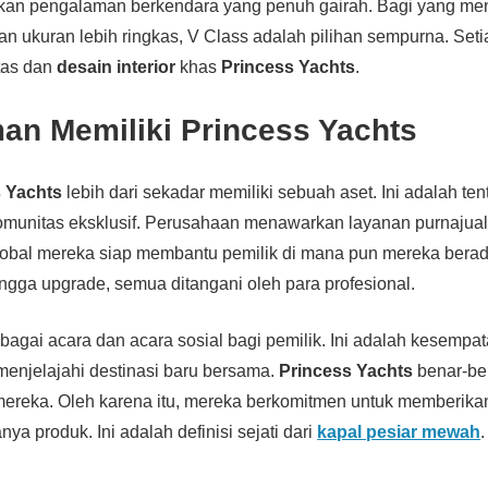
an pengalaman berkendara yang penuh gairah. Bagi yang me
 ukuran lebih ringkas, V Class adalah pilihan sempurna. Set
tas dan
desain interior
khas
Princess Yachts
.
an Memiliki Princess Yachts
 Yachts
lebih dari sekadar memiliki sebuah aset. Ini adalah t
munitas eksklusif. Perusahaan menawarkan layanan purnajual 
lobal mereka siap membantu pemilik di mana pun mereka berad
ingga upgrade, semua ditangani oleh para profesional.
rbagai acara dan acara sosial bagi pemilik. Ini adalah kesempa
enjelajahi destinasi baru bersama.
Princess Yachts
benar-b
 mereka. Oleh karena itu, mereka berkomitmen untuk memberik
ya produk. Ini adalah definisi sejati dari
kapal pesiar mewah
.