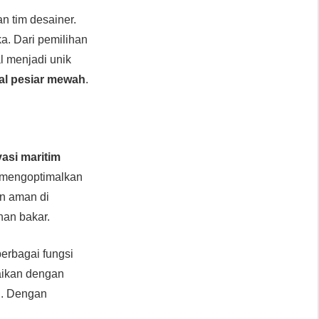
n tim desainer.
. Dari pemilihan
l menjadi unik
al pesiar mewah
.
vasi maritim
u mengoptimalkan
an aman di
han bakar.
erbagai fungsi
aikan dengan
n. Dengan