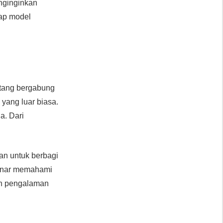
nginginkan
iap model
entang bergabung
yang luar biasa.
a. Dari
tan untuk berbagi
enar memahami
an pengalaman