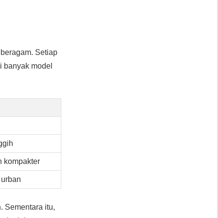
beragam. Setiap
ari banyak model
ggih
n kompakter
 urban
. Sementara itu,