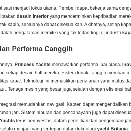
nalisasi menjadi fokus utama. Pembeli dapat bekerja sama denga
ciptakan
desain interior
yang mencerminkan kepribadian mereka
letak kabin, semuanya dapat disesuaikan. Akibatnya, setiap kapa
adalah pengalaman memiliki yang tak tertandingi di industri
kap
dan Performa Canggih
hannya,
Princess Yachts
menawarkan performa luar biasa.
Ino
ari setiap desain hull mereka. Sistem lunak canggih membant
bilitas kapal. Teknologi ini memastikan perjalanan yang mulus d
laut. Tenaga mesin yang besar juga sejalan dengan efisiensi ba
rintegrasi memudahkan navigasi. Kapten dapat mengendalikan b
tuhan jari. Sistem hiburan dan pencahayaan juga dapat disesu
 Yachts
terus berinvestasi dalam penelitian dan pengembanga
selalu menjadi yang terdepan dalam teknologi
yacht Britania
.