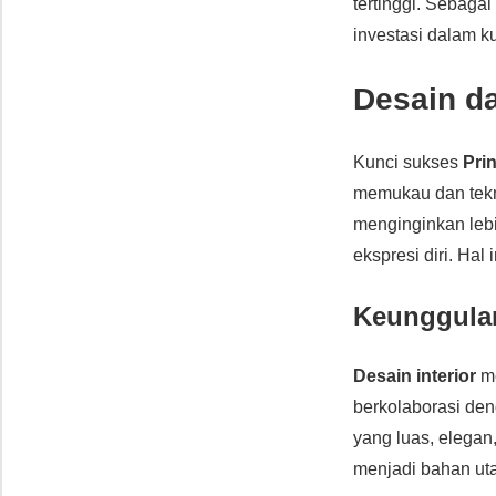
tertinggi. Sebagai
investasi dalam k
Desain da
Kunci sukses
Pri
memukau dan tek
menginginkan leb
ekspresi diri. Hal
Keunggulan
Desain interior
me
berkolaborasi den
yang luas, elegan,
menjadi bahan uta