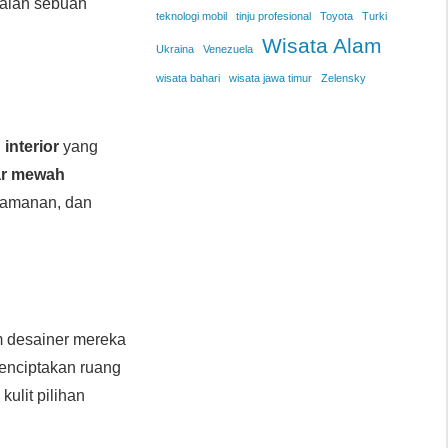
alah sebuah
teknologi mobil
tinju profesional
Toyota
Turki
Wisata Alam
Ukraina
Venezuela
wisata bahari
wisata jawa timur
Zelensky
 interior
yang
ar mewah
nyamanan, dan
m desainer mereka
menciptakan ruang
kulit pilihan