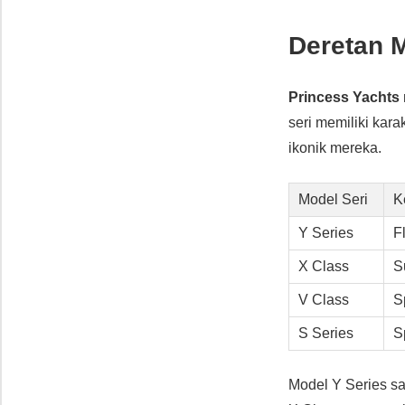
Deretan M
Princess Yachts
seri memiliki kara
ikonik mereka.
Model Seri
K
Y Series
F
X Class
S
V Class
S
S Series
S
Model Y Series sa