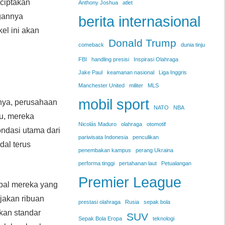
ciptakan
Anthony Joshua
atlet
gannya
berita internasional
el ini akan
Donald Trump
comeback
dunia tinju
FBI
handling presisi
Inspirasi Olahraga
Jake Paul
keamanan nasional
Liga Inggris
Manchester United
militer
MLS
mobil sport
lnya, perusahaan
NATO
NBA
tu, mereka
Nicolás Maduro
olahraga
otomotif
ondasi utama dari
pariwisata Indonesia
penculikan
dal terus
penembakan kampus
perang Ukraina
performa tinggi
pertahanan laut
Petualangan
Premier League
pal mereka yang
jakan ribuan
prestasi olahraga
Rusia
sepak bola
nkan standar
SUV
Sepak Bola Eropa
teknologi