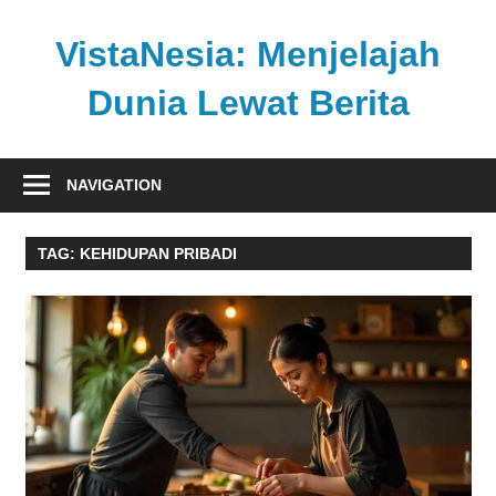
Skip
to
VistaNesia: Menjelajah
content
Dunia Lewat Berita
Informasi
nasional
NAVIGATION
dan
global
TAG:
KEHIDUPAN PRIBADI
dalam
satu
platform
informatif