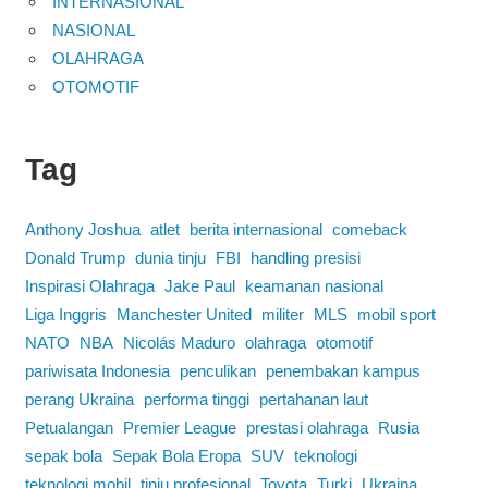
INTERNASIONAL
NASIONAL
OLAHRAGA
OTOMOTIF
Tag
Anthony Joshua
atlet
berita internasional
comeback
Donald Trump
dunia tinju
FBI
handling presisi
Inspirasi Olahraga
Jake Paul
keamanan nasional
Liga Inggris
Manchester United
militer
MLS
mobil sport
NATO
NBA
Nicolás Maduro
olahraga
otomotif
pariwisata Indonesia
penculikan
penembakan kampus
perang Ukraina
performa tinggi
pertahanan laut
Petualangan
Premier League
prestasi olahraga
Rusia
sepak bola
Sepak Bola Eropa
SUV
teknologi
teknologi mobil
tinju profesional
Toyota
Turki
Ukraina