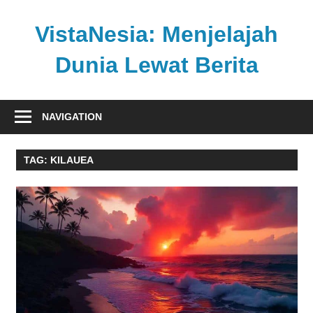
Skip
to
VistaNesia: Menjelajah
content
Dunia Lewat Berita
Informasi
nasional
NAVIGATION
dan
global
TAG:
KILAUEA
dalam
satu
platform
informatif