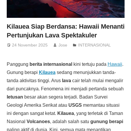
Kilauea Siap Berdansa: Hawaii Menanti
Pertunjukan Lava Spektakuler
24 November 2025
Jose
INTERNASIONAL
Panggung
berita internasional
kini tertuju pada
Hawaii
.
Gunung berapi
Kilauea
sedang menunjukkan tanda-
tanda aktivitas tinggi. Arus
lava
cair telah mulai mengalir
dari puncaknya. Fenomena ini menjadi pertanda sebuah
letusan
besar akan segera terjadi. Badan Survei
Geologi Amerika Serikat atau
USGS
memantau situasi
ini dengan sangat ketat.
Kilauea
, yang terletak di Taman
Nasional
Volcanoes
, adalah salah satu
gunung berapi
paling aktif di dunia. Kini, semua mata menantikan