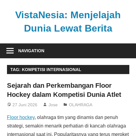
Skip
to
VistaNesia: Menjelajah
content
Dunia Lewat Berita
Informasi
nasional
NAVIGATION
dan
global
TAG:
KOMPETISI INTERNASIONAL
dalam
satu
Sejarah dan Perkembangan Floor
platform
Hockey dalam Kompetisi Dunia Atlet
informatif
27 Juni 2026
Jose
OLAHRAGA
Floor hockey
, olahraga tim yang dinamis dan penuh
strategi, semakin menarik perhatian di kancah olahraga
internasional saat ini. Popularitasnya yang terus meroket