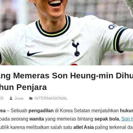
ang Memeras Son Heung-min Dih
hun Penjara
25
Jose
INTERNASIONAL
rea
– Sebuah
pengadilan
di Korea Selatan menjatuhkan
huku
pada seorang
wanita
yang memeras bintang
sepak bola
,
Son 
ublik karena melibatkan salah satu
atlet Asia
paling terkenal da