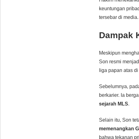
keuntungan priba
tersebar di media.
Dampak K
Meskipun menghad
Son resmi menja
liga papan atas di
Sebelumnya, pad
berkarier. Ia ber
sejarah MLS
.
Selain itu, Son te
memenangkan Go
bahwa tekanan pri