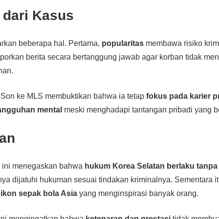
 dari Kasus
arkan beberapa hal. Pertama,
popularitas
membawa risiko krim
porkan berita secara bertanggung jawab agar korban tidak me
han.
isi Son ke MLS membuktikan bahwa ia tetap
fokus pada karier p
angguhan mental
meski menghadapi tantangan pribadi yang b
an
 ini menegaskan bahwa
hukum Korea Selatan berlaku tanpa
ya dijatuhi hukuman sesuai tindakan kriminalnya. Sementara i
i
ikon sepak bola Asia
yang menginspirasi banyak orang.
a ini mengingatkan bahwa
ketenaran dan prestasi
tidak membua