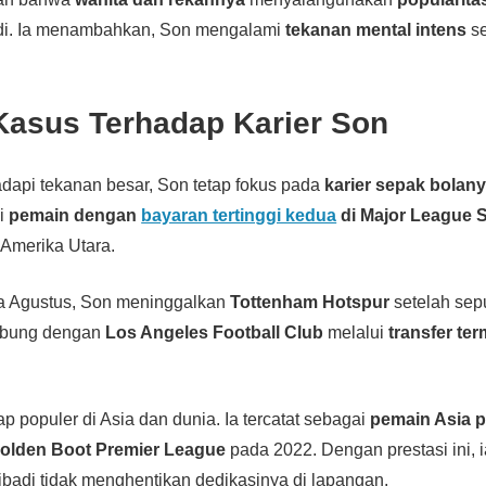
di. Ia menambahkan, Son mengalami
tekanan mental intens
se
asus Terhadap Karier Son
api tekanan besar, Son tetap fokus pada
karier sepak bolan
di
pemain dengan
bayaran tertinggi kedua
di Major League 
 Amerika Utara.
a Agustus, Son meninggalkan
Tottenham Hotspur
setelah sep
gabung dengan
Los Angeles Football Club
melalui
transfer te
tap populer di Asia dan dunia. Ia tercatat sebagai
pemain Asia 
lden Boot Premier League
pada 2022. Dengan prestasi ini,
badi tidak menghentikan dedikasinya di lapangan.