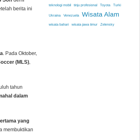
teknologi mobil
tinju profesional
Toyota
Turki
telah berita ini
Wisata Alam
Ukraina
Venezuela
wisata bahari
wisata jawa timur
Zelensky
ya
. Pada Oktober,
Soccer (MLS)
,
uluh tahun
rmahal dalam
pertama yang
 ia membuktikan