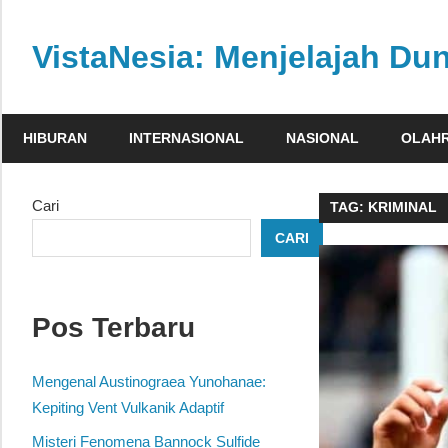
Skip
to
VistaNesia: Menjelajah Dun
content
Informasi
nasional
HIBURAN
INTERNASIONAL
NASIONAL
OLAH
dan
global
dalam
Cari
TAG:
KRIMINAL
satu
CARI
platform
informatif
Pos Terbaru
Mengenal Austinograea Yunohanae:
Kepiting Vent Vulkanik Adaptif
Misteri Fenomena Bannock Sulfide