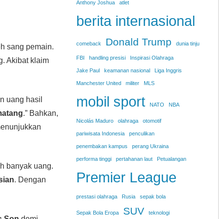
Anthony Joshua
atlet
berita internasional
Donald Trump
comeback
dunia tinju
h sang pemain.
FBI
handling presisi
Inspirasi Olahraga
 Akibat klaim
Jake Paul
keamanan nasional
Liga Inggris
Manchester United
militer
MLS
mobil sport
 uang hasil
NATO
NBA
matang
.” Bahkan,
Nicolás Maduro
olahraga
otomotif
 menunjukkan
pariwisata Indonesia
penculikan
penembakan kampus
perang Ukraina
performa tinggi
pertahanan laut
Petualangan
h banyak uang.
Premier League
sian
. Dengan
prestasi olahraga
Rusia
sepak bola
SUV
Sepak Bola Eropa
teknologi
s Son
demi