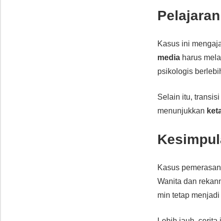
Pelajaran
Kasus ini mengaj
media
harus mela
psikologis berlebi
Selain itu, trans
menunjukkan
ket
Kesimpul
Kasus pemerasan
Wanita dan rekann
min tetap menjad
Lebih jauh, cerit