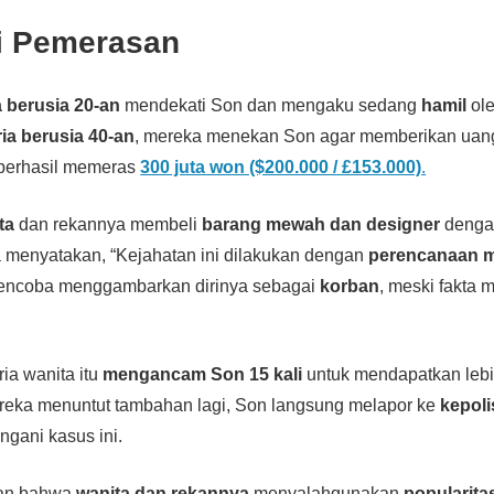
i Pemerasan
 berusia 20-an
mendekati Son dan mengaku sedang
hamil
ole
ria berusia 40-an
, mereka menekan Son agar memberikan uang.
 berhasil memeras
300 juta won ($200.000 / £153.000)
.
ta
dan rekannya membeli
barang mewah dan designer
dengan
 menyatakan, “Kejahatan ini dilakukan dengan
perencanaan 
mencoba menggambarkan dirinya sebagai
korban
, meski fakta
ria wanita itu
mengancam Son 15 kali
untuk mendapatkan lebi
reka menuntut tambahan lagi, Son langsung melapor ke
kepoli
ngani kasus ini.
an bahwa
wanita dan rekannya
menyalahgunakan
popularita