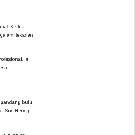
inal. Kedua,
ngalami tekanan
rofesional
. Ia
esar.
 pandang bulu
.
tu, Son Heung-
t seseorang