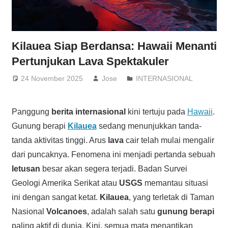
Kilauea Siap Berdansa: Hawaii Menanti
Pertunjukan Lava Spektakuler
24 November 2025
Jose
INTERNASIONAL
Panggung
berita internasional
kini tertuju pada
Hawaii
.
Gunung berapi
Kilauea
sedang menunjukkan tanda-
tanda aktivitas tinggi. Arus
lava
cair telah mulai mengalir
dari puncaknya. Fenomena ini menjadi pertanda sebuah
letusan
besar akan segera terjadi. Badan Survei
Geologi Amerika Serikat atau
USGS
memantau situasi
ini dengan sangat ketat.
Kilauea
, yang terletak di Taman
Nasional
Volcanoes
, adalah salah satu
gunung berapi
paling aktif di dunia. Kini, semua mata menantikan