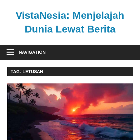
Skip
to
VistaNesia: Menjelajah
content
Dunia Lewat Berita
Informasi
nasional
NAVIGATION
dan
global
TAG:
LETUSAN
dalam
satu
platform
informatif