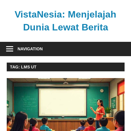
Skip
to
VistaNesia: Menjelajah
content
Dunia Lewat Berita
Informasi
nasional
NAVIGATION
dan
global
TAG:
LMS UT
dalam
satu
platform
informatif