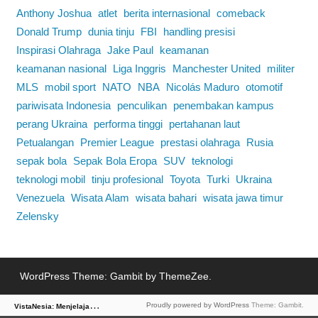
Anthony Joshua
atlet
berita internasional
comeback
Donald Trump
dunia tinju
FBI
handling presisi
Inspirasi Olahraga
Jake Paul
keamanan
keamanan nasional
Liga Inggris
Manchester United
militer
MLS
mobil sport
NATO
NBA
Nicolás Maduro
otomotif
pariwisata Indonesia
penculikan
penembakan kampus
perang Ukraina
performa tinggi
pertahanan laut
Petualangan
Premier League
prestasi olahraga
Rusia
sepak bola
Sepak Bola Eropa
SUV
teknologi
teknologi mobil
tinju profesional
Toyota
Turki
Ukraina
Venezuela
Wisata Alam
wisata bahari
wisata jawa timur
Zelensky
WordPress Theme: Gambit by ThemeZee.
V
istaNesia: Menjelajah Dunia Lewat Berita
Proudly powered by WordPress
Theme: Gambit.