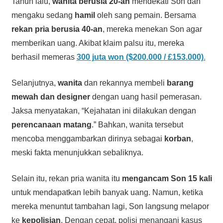
Tahun lalu,
wanita berusia 20-an
mendekati Son dan
mengaku sedang
hamil
oleh sang pemain. Bersama
rekan pria berusia 40-an
, mereka menekan Son agar
memberikan uang. Akibat klaim palsu itu, mereka
berhasil memeras
300 juta won ($200.000 / £153.000)
.
Selanjutnya,
wanita
dan rekannya membeli
barang
mewah dan designer
dengan uang hasil pemerasan.
Jaksa menyatakan, “Kejahatan ini dilakukan dengan
perencanaan matang
.” Bahkan, wanita tersebut
mencoba menggambarkan dirinya sebagai
korban
,
meski fakta menunjukkan sebaliknya.
Selain itu, rekan pria wanita itu
mengancam Son 15 kali
untuk mendapatkan lebih banyak uang. Namun, ketika
mereka menuntut tambahan lagi, Son langsung melapor
ke
kepolisian
. Dengan cepat, polisi menangani kasus