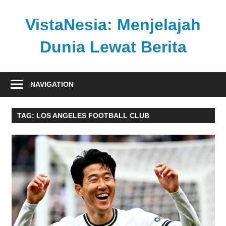
Skip
to
VistaNesia: Menjelajah
content
Dunia Lewat Berita
Informasi
nasional
NAVIGATION
dan
global
TAG:
LOS ANGELES FOOTBALL CLUB
dalam
satu
platform
informatif