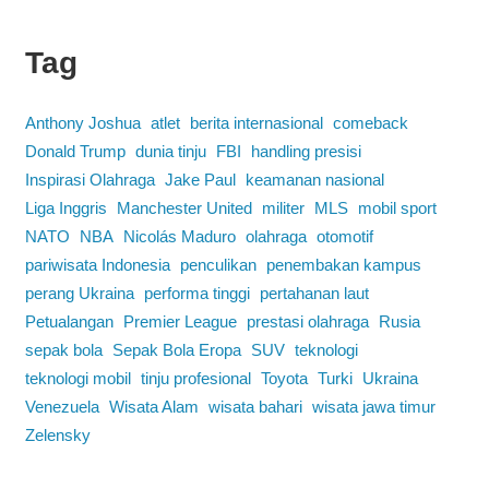
Tag
Anthony Joshua
atlet
berita internasional
comeback
Donald Trump
dunia tinju
FBI
handling presisi
Inspirasi Olahraga
Jake Paul
keamanan nasional
Liga Inggris
Manchester United
militer
MLS
mobil sport
NATO
NBA
Nicolás Maduro
olahraga
otomotif
pariwisata Indonesia
penculikan
penembakan kampus
perang Ukraina
performa tinggi
pertahanan laut
Petualangan
Premier League
prestasi olahraga
Rusia
sepak bola
Sepak Bola Eropa
SUV
teknologi
teknologi mobil
tinju profesional
Toyota
Turki
Ukraina
Venezuela
Wisata Alam
wisata bahari
wisata jawa timur
Zelensky