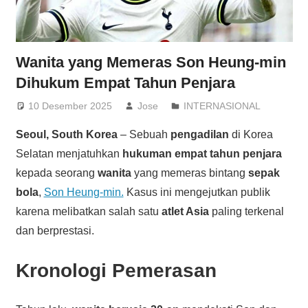
Wanita yang Memeras Son Heung-min
Dihukum Empat Tahun Penjara
10 Desember 2025
Jose
INTERNASIONAL
Seoul, South Korea
– Sebuah
pengadilan
di Korea
Selatan menjatuhkan
hukuman empat tahun penjara
kepada seorang
wanita
yang memeras bintang
sepak
bola
,
Son Heung-min.
Kasus ini mengejutkan publik
karena melibatkan salah satu
atlet Asia
paling terkenal
dan berprestasi.
Kronologi Pemerasan