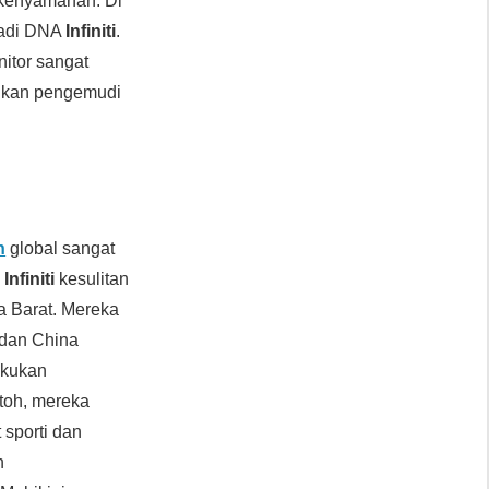
enyamanan. Di
adi DNA
Infiniti
.
itor sangat
ahkan pengemudi
h
global sangat
,
Infiniti
kesulitan
a Barat. Mereka
 dan China
akukan
toh, mereka
sporti dan
h