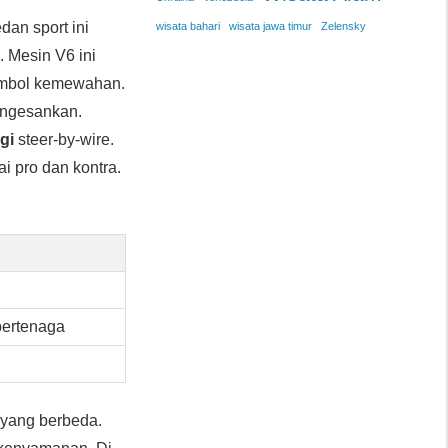
edan sport ini
wisata bahari
wisata jawa timur
Zelensky
. Mesin V6 ini
simbol kemewahan.
engesankan.
gi
steer-by-wire.
ai pro dan kontra.
bertenaga
r yang berbeda.