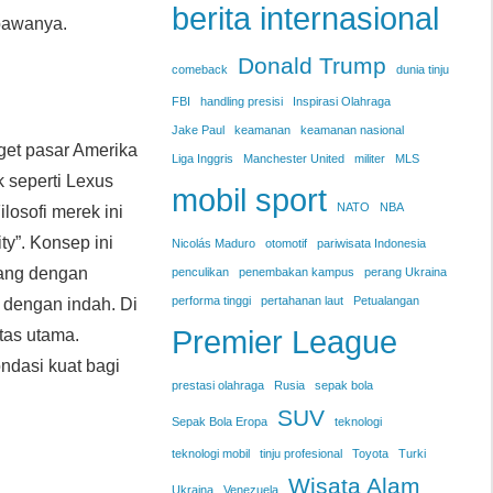
berita internasional
ibawanya.
Donald Trump
comeback
dunia tinju
FBI
handling presisi
Inspirasi Olahraga
Jake Paul
keamanan
keamanan nasional
et pasar Amerika
Liga Inggris
Manchester United
militer
MLS
 seperti Lexus
mobil sport
NATO
NBA
losofi merek ini
y”. Konsep ini
Nicolás Maduro
otomotif
pariwisata Indonesia
cang dengan
penculikan
penembakan kampus
perang Ukraina
performa tinggi
pertahanan laut
Petualangan
r dengan indah. Di
Premier League
tas utama.
ondasi kuat bagi
prestasi olahraga
Rusia
sepak bola
SUV
Sepak Bola Eropa
teknologi
teknologi mobil
tinju profesional
Toyota
Turki
Wisata Alam
Ukraina
Venezuela