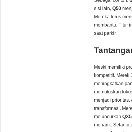
Sebagai contoh,
sisi lain,
Q50
menj
Mereka terus meng
membantu. Fitur 
saat parkir.
Tantangan
Meski memiliki p
kompetitif. Mere
meningkatkan pan
memutuskan fokus 
menjadi prioritas.
transformasi. Me
meluncurkan
QX5
menarik. Selanjut