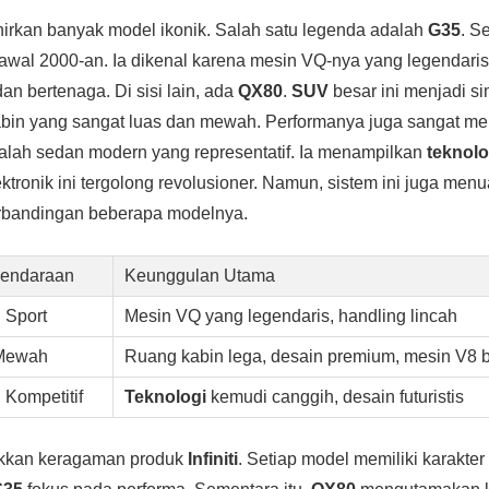
hirkan banyak model ikonik. Salah satu legenda adalah
G35
. S
 awal 2000-an. Ia dikenal karena mesin VQ-nya yang legendaris
an bertenaga. Di sisi lain, ada
QX80
.
SUV
besar ini menjadi 
bin yang sangat luas dan mewah. Performanya juga sangat m
lah sedan modern yang representatif. Ia menampilkan
teknolo
tronik ini tergolong revolusioner. Namun, sistem ini juga menu
erbandingan beberapa modelnya.
Kendaraan
Keunggulan Utama
 Sport
Mesin VQ yang legendaris, handling lincah
Mewah
Ruang kabin lega, desain premium, mesin V8 
Kompetitif
Teknologi
kemudi canggih, desain futuristis
ukkan keragaman produk
Infiniti
. Setiap model memiliki karakte