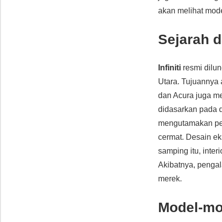
akan melihat mod
Sejarah d
Infiniti
resmi dilu
Utara. Tujuannya
dan Acura juga me
didasarkan pada d
mengutamakan pen
cermat. Desain ek
samping itu, inte
Akibatnya, pengala
merek.
Model-mod