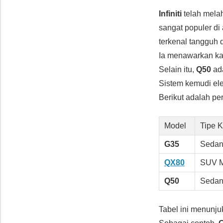
Infiniti
telah mela
sangat populer di
terkenal tangguh d
Ia menawarkan ka
Selain itu,
Q50
ada
Sistem kemudi elek
Berikut adalah p
Model
Tipe 
G35
Sedan
QX80
SUV 
Q50
Sedan 
Tabel ini menunj