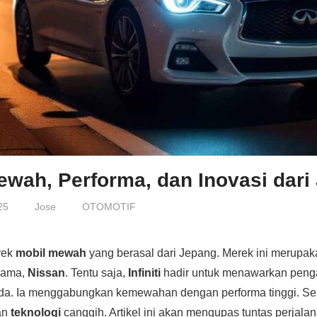
 Mewah, Performa, dan Inovasi dar
25
Jose
OTOMOTIF
rek
mobil mewah
yang berasal dari Jepang. Merek ini merupak
rnama,
Nissan
. Tentu saja,
Infiniti
hadir untuk menawarkan pen
a. Ia menggabungkan kemewahan dengan performa tinggi. Selai
gan
teknologi
canggih. Artikel ini akan mengupas tuntas perjalan