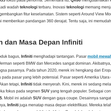
G35
fokus pada performa. Sementara itu,
QX80
mengutamakan k
adi wadah
teknologi
terbaru. Inovasi
teknologi
memang menj
embangkan fitur keselamatan. Sistem seperti Around View Mon
ini memberikan pandangan 360 derajat. Tentu saja, ini memud
 dan Masa Depan Infiniti
roduk bagus,
Infiniti
menghadapi tantangan. Pasar
mobil mewa
k Jerman seperti BMW dan Mercedes sangat dominan. Akibatnya
gsa pasarnya. Pada tahun 2020, merek ini hengkang dari Erop
pada pasar yang lebih potensial. Pasar seperti Amerika Utara
 Akan tetapi,
Infiniti
tidak menyerah. Kini, merek ini sedang mel
reka fokus pada segmen
SUV
yang tengah populer. Sebagai con
5
. Mobil ini adalah
SUV
dengan gaya coupe. Desainnya sangat 
nya,
Infiniti
juga menatap masa depan elektrifikasi. Mereka tela