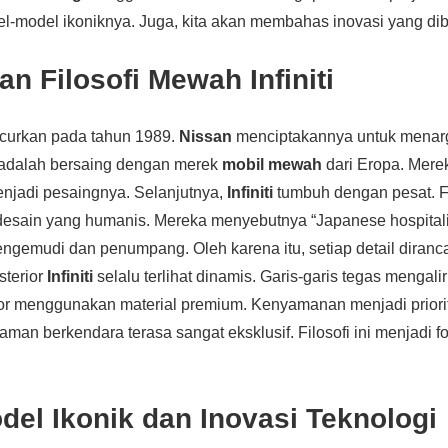
el-model ikoniknya. Juga, kita akan membahas inovasi yang d
an Filosofi Mewah Infiniti
ncurkan pada tahun 1989.
Nissan
menciptakannya untuk menarg
 adalah bersaing dengan merek
mobil mewah
dari Eropa. Merek
njadi pesaingnya. Selanjutnya,
Infiniti
tumbuh dengan pesat. Fi
esain yang humanis. Mereka menyebutnya “Japanese hospitalit
gemudi dan penumpang. Oleh karena itu, setiap detail diran
sterior
Infiniti
selalu terlihat dinamis. Garis-garis tegas mengali
rior menggunakan material premium. Kenyamanan menjadi priori
man berkendara terasa sangat eksklusif. Filosofi ini menjadi f
el Ikonik dan Inovasi Teknologi