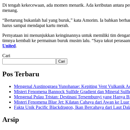
Di tengah kekecewaan, ada momen menarik. Ada keributan antara p
menang.
“Bertarung bukanlah hal yang buruk,” kata Amorim. Ia bahkan berhara
harus sampai mendapat kartu merah.
Pernyataan ini menunjukkan keinginannya untuk memiliki tim dengan f
timnya kembali ke permainan buruk musim lalu. “Saya takut perasaan
United
.
Cari
Cari
Pos Terbaru
Mengenal Austinograea Yunohanae: Kepiting Vent Vulkanik Ad
Misteri Fenomena Bannock Sulfide Gradient dan Mineral Sulfi
Mengenal Pulau Tristan: Destinasi Tersembunyi yang Hanya B
Misteri Fenomena Blue Jet: Kilatan Cahaya dari Awan ke Lua
Fakta Unik Pacific Blackdragon, Ikan Bercahaya dari Laut Da
Arsip