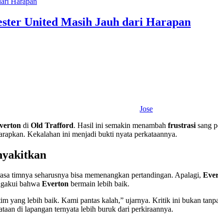
ster United Masih Jauh dari Harapan
Jose
verton
di
Old Trafford
. Hasil ini semakin menambah
frustrasi
sang p
harapkan. Kekalahan ini menjadi bukti nyata perkataannya.
nyakitkan
sa timnya seharusnya bisa memenangkan pertandingan. Apalagi,
Eve
engakui bahwa
Everton
bermain lebih baik.
h tim yang lebih baik. Kami pantas kalah,” ujarnya. Kritik ini bukan 
ataan di lapangan ternyata lebih buruk dari perkiraannya.