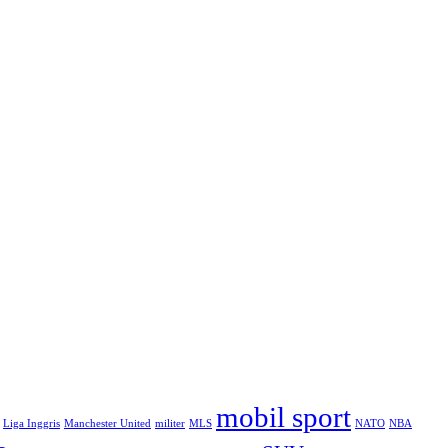
mobil sport
Liga Inggris
Manchester United
militer
MLS
NATO
NBA