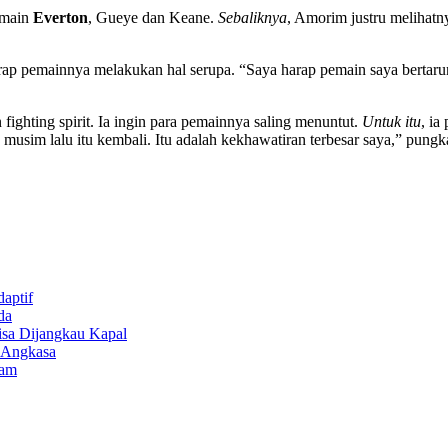
emain
Everton
, Gueye dan Keane.
Sebaliknya
, Amorim justru melihatny
p pemainnya melakukan hal serupa. “Saya harap pemain saya bertarung 
ighting spirit. Ia ingin para pemainnya saling menuntut.
Untuk itu
, i
 musim lalu itu kembali. Itu adalah kekhawatiran terbesar saya,” pung
aptif
da
isa Dijangkau Kapal
r Angkasa
lam