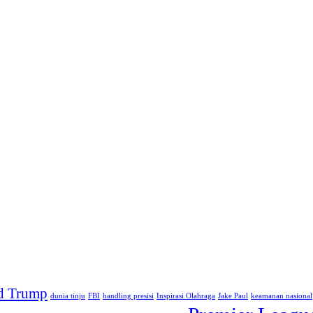
d Trump
dunia tinju
FBI
handling presisi
Inspirasi Olahraga
Jake Paul
keamanan nasional