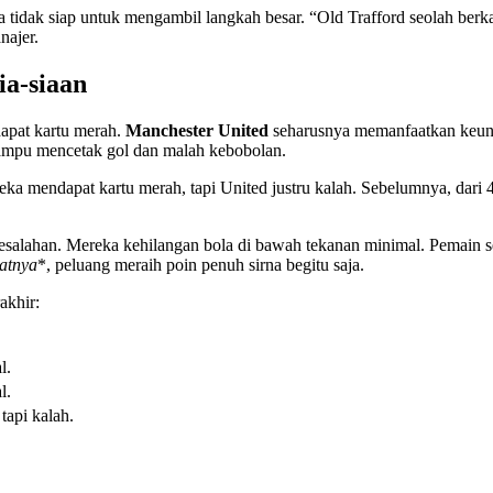
 tidak siap untuk mengambil langkah besar. “Old Trafford seolah berka
najer.
ia-siaan
pat kartu merah.
Manchester United
seharusnya memanfaatkan keung
 mampu mencetak gol dan malah kebobolan.
ka mendapat kartu merah, tapi United justru kalah. Sebelumnya, dari 4
salahan. Mereka kehilangan bola di bawah tekanan minimal. Pemain s
atnya
*, peluang meraih poin penuh sirna begitu saja.
akhir:
l.
l.
api kalah.