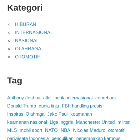
Kategori
HIBURAN
INTERNASIONAL
NASIONAL
OLAHRAGA
OTOMOTIF
Tag
Anthony Joshua
atlet
berita internasional
comeback
Donald Trump
dunia tinju
FBI
handling presisi
Inspirasi Olahraga
Jake Paul
keamanan
keamanan nasional
Liga Inggris
Manchester United
militer
MLS
mobil sport
NATO
NBA
Nicolás Maduro
otomotif
pariwisata Indonesia
penculikan
penembakan kampus