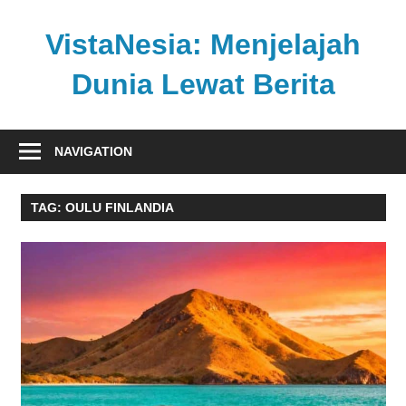
Skip
to
VistaNesia: Menjelajah
content
Dunia Lewat Berita
Informasi
nasional
NAVIGATION
dan
global
TAG:
OULU FINLANDIA
dalam
satu
platform
informatif