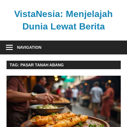
Skip
to
VistaNesia: Menjelajah
content
Dunia Lewat Berita
Informasi
nasional
NAVIGATION
dan
global
TAG:
PASAR TANAH ABANG
dalam
satu
platform
informatif