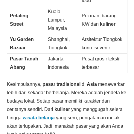
food
Kuala
Petaling
Pecinan, barang
Lumpur,
Street
KW dan
kuliner
Malaysia
Yu Garden
Shanghai,
Arsitektur Tiongkok
Bazaar
Tiongkok
kuno, suvenir
Pasar Tanah
Jakarta,
Pusat grosir tekstil
Abang
Indonesia
terbesar
Kesimpulannya,
pasar tradisional
di
Asia
menawarkan
lebih dari sekadar berbelanja. Mereka adalah jendela ke
budaya lokal. Setiap pasar memiliki karakter dan
ceritanya sendiri. Dari
kuliner
yang menggugah selera
hingga
wisata belanja
yang seru, pengalaman ini tak
akan terlupakan. Jadi, manakah pasar yang akan Anda