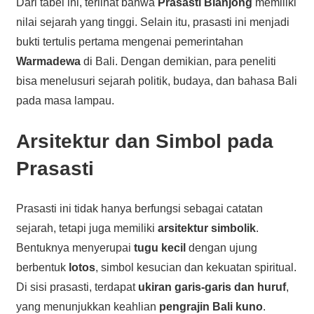
Dari tabel ini, terlihat bahwa
Prasasti Blanjong
memiliki
nilai sejarah yang tinggi. Selain itu, prasasti ini menjadi
bukti tertulis pertama mengenai pemerintahan
Warmadewa
di Bali. Dengan demikian, para peneliti
bisa menelusuri sejarah politik, budaya, dan bahasa Bali
pada masa lampau.
Arsitektur dan Simbol pada
Prasasti
Prasasti ini tidak hanya berfungsi sebagai catatan
sejarah, tetapi juga memiliki
arsitektur simbolik
.
Bentuknya menyerupai
tugu kecil
dengan ujung
berbentuk
lotos
, simbol kesucian dan kekuatan spiritual.
Di sisi prasasti, terdapat
ukiran garis-garis dan huruf
,
yang menunjukkan keahlian
pengrajin Bali kuno
.