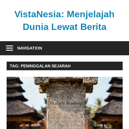
Skip
to
VistaNesia: Menjelajah
content
Dunia Lewat Berita
Informasi
nasional
NAVIGATION
dan
global
TAG:
PENINGGALAN SEJARAH
dalam
satu
platform
informatif