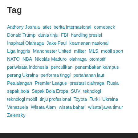
Tag
Anthony Joshua
atlet
berita internasional
comeback
Donald Trump
dunia tinju
FBI
handling presisi
Inspirasi Olahraga
Jake Paul
keamanan nasional
Liga Inggris
Manchester United
militer
MLS
mobil sport
NATO
NBA
Nicolás Maduro
olahraga
otomotif
pariwisata Indonesia
penculikan
penembakan kampus
perang Ukraina
performa tinggi
pertahanan laut
Petualangan
Premier League
prestasi olahraga
Rusia
sepak bola
Sepak Bola Eropa
SUV
teknologi
teknologi mobil
tinju profesional
Toyota
Turki
Ukraina
Venezuela
Wisata Alam
wisata bahari
wisata jawa timur
Zelensky