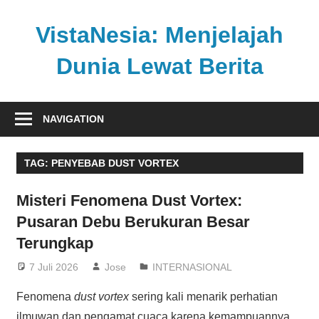
Skip
to
VistaNesia: Menjelajah
content
Dunia Lewat Berita
Informasi
nasional
NAVIGATION
dan
global
TAG:
PENYEBAB DUST VORTEX
dalam
satu
Misteri Fenomena Dust Vortex:
platform
Pusaran Debu Berukuran Besar
informatif
Terungkap
7 Juli 2026
Jose
INTERNASIONAL
Fenomena
dust vortex
sering kali menarik perhatian
ilmuwan dan pengamat cuaca karena kemampuannya