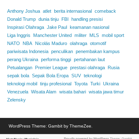
Anthony Joshua
atlet
berita internasional
comeback
Donald Trump
dunia tinju
FBI
handling presisi
Inspirasi Olahraga
Jake Paul
keamanan nasional
Liga Inggris
Manchester United
militer
MLS
mobil sport
NATO
NBA
Nicolás Maduro
olahraga
otomotif
pariwisata Indonesia
penculikan
penembakan kampus
perang Ukraina
performa tinggi
pertahanan laut
Petualangan
Premier League
prestasi olahraga
Rusia
sepak bola
Sepak Bola Eropa
SUV
teknologi
teknologi mobil
tinju profesional
Toyota
Turki
Ukraina
Venezuela
Wisata Alam
wisata bahari
wisata jawa timur
Zelensky
WordPress Theme: Gambit by ThemeZee.
V
istaNesia: Menjelajah Dunia Lewat Berita
Proudly powered by WordPress
Theme: Gambit.